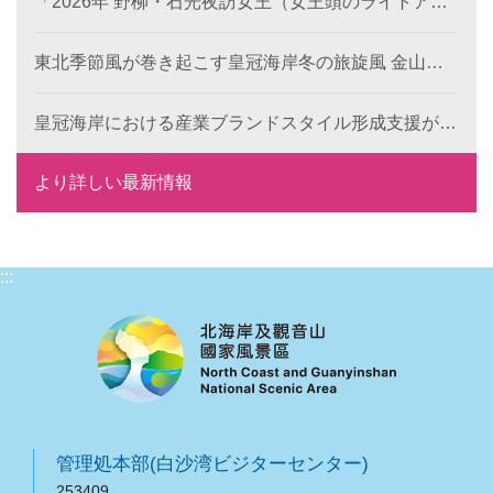
「2026年 野柳・石光夜訪女王（女王頭のライトアッ
プイベント）」のプレ企画がスタート！《双后伝承》
デジタル作品の公募が本日より開始、世界中から代表
東北季節風が巻き起こす皇冠海岸冬の旅旋風 金山・
的な地形景観の新たな表現を募集します。
萬里で楽しむレジャー・食事・温泉
皇冠海岸における産業ブランドスタイル形成支援が成
果を発揮： 6つの特色ある目玉で、地域ブランドの国
際競争力を向上
より詳しい最新情報
:::
管理処本部(白沙湾ビジターセンター)
253409