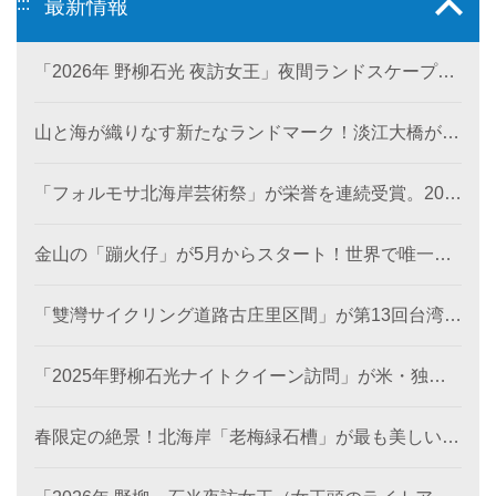
:::
最新情報
「2026年 野柳石光 夜訪女王」夜間ランドスケープ美
術館が6月28日に登場。
山と海が織りなす新たなランドマーク！淡江大橋が観
音山から北海岸を結び、低炭素観光ルートを創出。
「フォルモサ北海岸芸術祭」が栄誉を連続受賞。202
4年の「濱線測繪」と2025年の「漂流木演義」が、と
もに2026年アメリカ「MUSEデザインアワード（金
金山の「蹦火仔」が5月からスタート！世界で唯一の
賞）」を受賞。
「蹦火漁」が期間限定で登場。
「雙灣サイクリング道路古庄里区間」が第13回台湾景
観大賞を受賞し、世界レベルの海岸美を創出。
「2025年野柳石光ナイトクイーン訪問」が米・独・
仏・英の国際デザイン賞を席巻、台湾観光のソフトパ
ワーを照らす
春限定の絶景！北海岸「老梅緑石槽」が最も美しい季
節に！