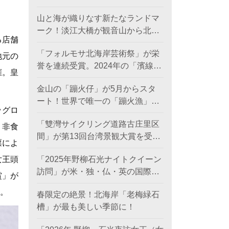
日に登場。
山と海が織りなす新たなランドマ
ーク！淡江大橋が観音山から北海
る店舗
岸を結び、低炭素観光ルートを創
「フォルモサ北海岸芸術祭」が栄
出。
地元の
誉を連続受賞。2024年の「濱線測
催。皇
繪」と2025年の「漂流木演義」
金山の「蹦火仔」が5月からスタ
が、ともに2026年アメリカ「MUS
ート！世界で唯一の「蹦火漁」が
Eデザインアワード（金賞）」を
ッグロ
期間限定で登場。
受賞。
「雙灣サイクリング道路古庄里区
、非食
間」が第13回台湾景観大賞を受賞
票によ
し、世界レベルの海岸美を創出。
女王頭
「2025年野柳石光ナイトクイーン
訪問」が米・独・仏・英の国際デ
賞」が
ザイン賞を席巻、台湾観光のソフ
。
春限定の絶景！北海岸「老梅緑石
トパワーを照らす
槽」が最も美しい季節に！