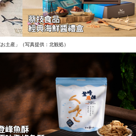
冠お土産」（写真提供：北観処）