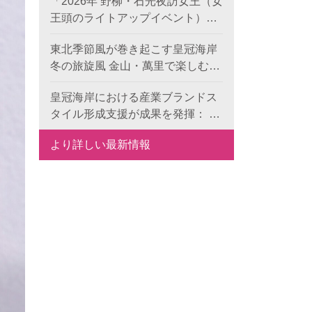
「2026年 野柳・石光夜訪女王（女
王頭のライトアップイベント）」
のプレ企画がスタート！《双后伝
東北季節風が巻き起こす皇冠海岸
承》デジタル作品の公募が本日よ
冬の旅旋風 金山・萬里で楽しむレ
り開始、世界中から代表的な地形
ジャー・食事・温泉
景観の新たな表現を募集します。
皇冠海岸における産業ブランドス
タイル形成支援が成果を発揮： 6
つの特色ある目玉で、地域ブラン
より詳しい最新情報
ドの国際競争力を向上