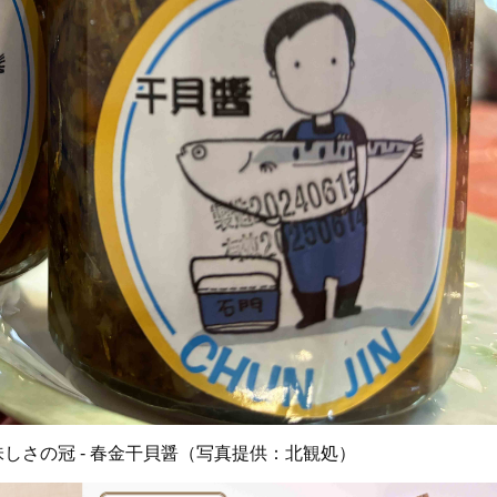
しさの冠 - 春金干貝醤（写真提供：北観処）