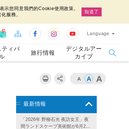
示您同意我們的Cookie使用政策。
知道了
慧化服務。
Language
スティバ
デジタルアー
旅行情報
ル
カイブ
:::
最新情報
「2026年 野柳石光 夜訪女王」夜
間ランドスケープ美術館が6月28