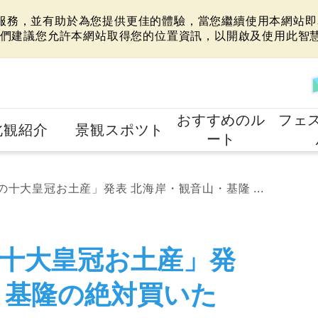
站服務，並有助於為您提供更佳的體驗，當您繼續使用本網站即表
們建議您允許本網站取得您的位置資訊，以開啟及使用此智
おすすめのル
フェ
北観紹介
景観スポツト
ート
十大皇冠お土産」発表 北海岸・観音山・基隆 ...
十大皇冠お土産」発
・基隆の絶対買いた