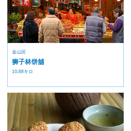
金山区
狮子林饼舖
10.88キロ