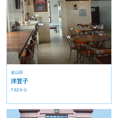
金山区
洋荳子
7.62キロ