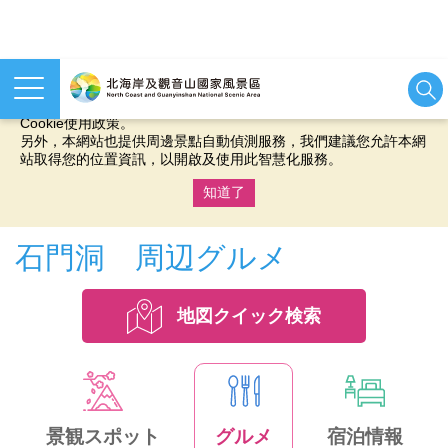
本網站使用cookies等相關技術以持續優化網站服務，並有助於為
您提供更佳的體驗，當您繼續使用本網站即表示您同意我們的
Cookie使用政策。
另外，本網站也提供周邊景點自動偵測服務，我們建議您允許本網
站取得您的位置資訊，以開啟及使用此智慧化服務。
知道了
:::
石門洞 周辺グルメ
地図クイック検索
景観スポット
グルメ
宿泊情報