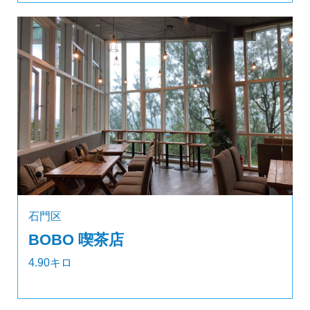
石門区
BOBO 喫茶店
4.90キロ