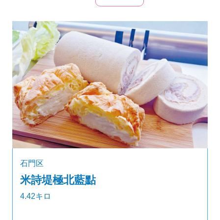
石門区
米詩堤極北藍點
4.42キロ