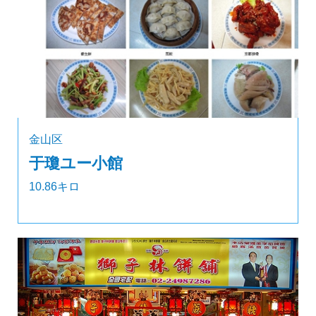
金山区
于瓊ユー小館
10.86キロ