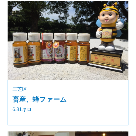
三芝区
畜産、蜂ファーム
6.81キロ