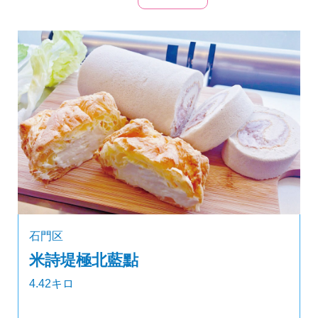
石門区
米詩堤極北藍點
4.42キロ