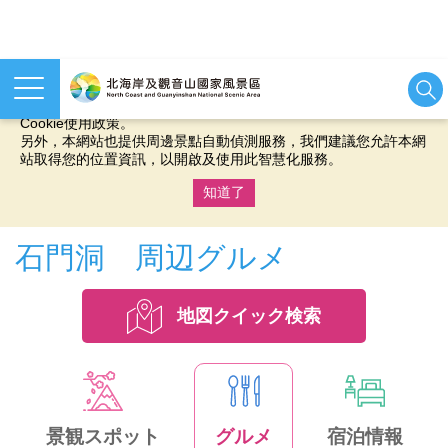
本網站使用cookies等相關技術以持續優化網站服務，並有助於為
您提供更佳的體驗，當您繼續使用本網站即表示您同意我們的
Cookie使用政策。
另外，本網站也提供周邊景點自動偵測服務，我們建議您允許本網
站取得您的位置資訊，以開啟及使用此智慧化服務。
知道了
:::
石門洞 周辺グルメ
地図クイック検索
景観スポット
グルメ
宿泊情報