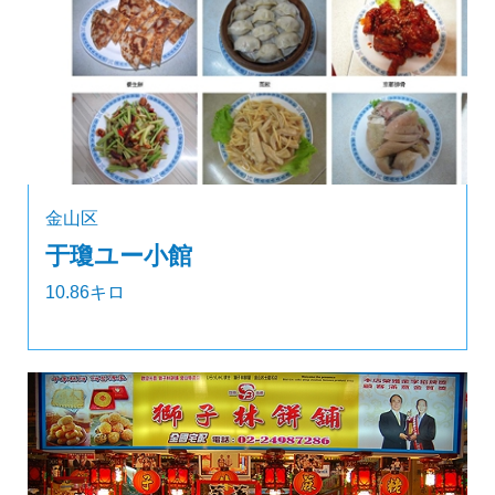
金山区
于瓊ユー小館
10.86キロ