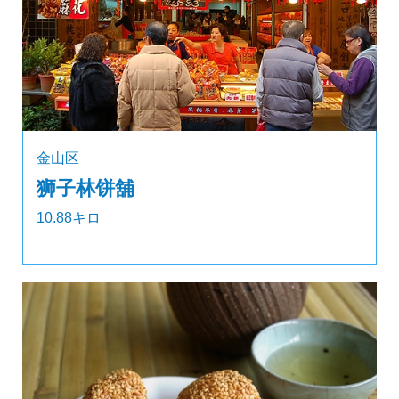
金山区
狮子林饼舖
10.88キロ