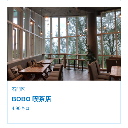
石門区
BOBO 喫茶店
4.90キロ