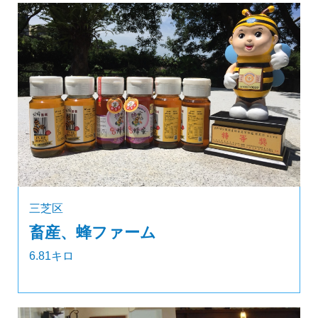
三芝区
畜産、蜂ファーム
6.81キロ