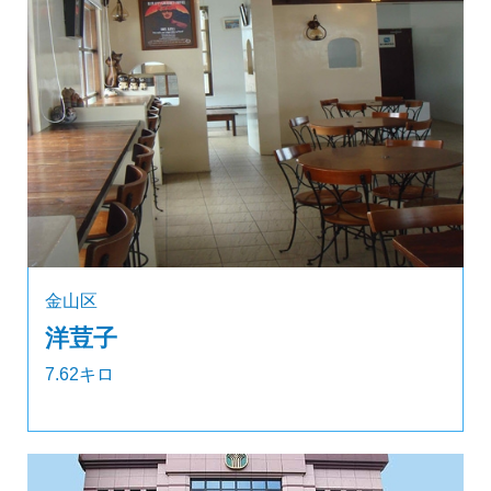
金山区
洋荳子
7.62キロ