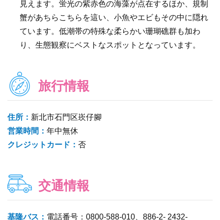
見えます。蛍光の紫赤色の海藻が点在するほか、規制
蟹があちらこちらを這い、小魚やエビもその中に隠れ
ています。低潮帯の特殊な柔らかい珊瑚礁群も加わ
り、生態観察にベストなスポットとなっています。
旅行情報
住所：
新北市石門区崁仔腳
営業時間：
年中無休
クレジットカード：
否
交通情報
基隆バス：
電話番号：0800-588-010、886-2- 2432-