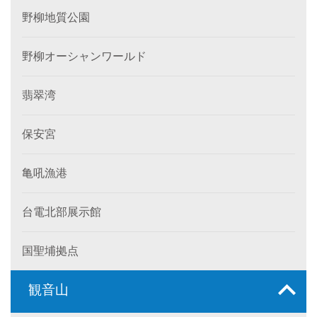
野柳地質公園
野柳オーシャンワールド
翡翠湾
保安宮
亀吼漁港
台電北部展示館
国聖埔拠点
観音山