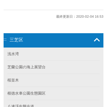
最終更新日：2020-02-04 16:53
:::
三芝区
浅水湾
芝蘭公園の海上展望台
桜並木
根徳水車公園生態園区
八連渓生態歩道