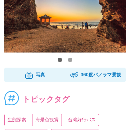
写真
360度パノラマ景観
トピックタグ
生態探索
海景色観賞
台湾好行バス