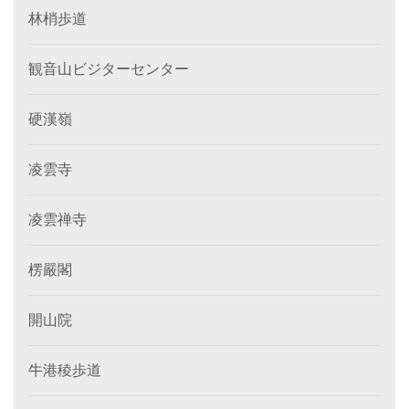
林梢歩道
観音山ビジターセンター
硬漢嶺
凌雲寺
凌雲禅寺
楞嚴閣
開山院
牛港稜歩道