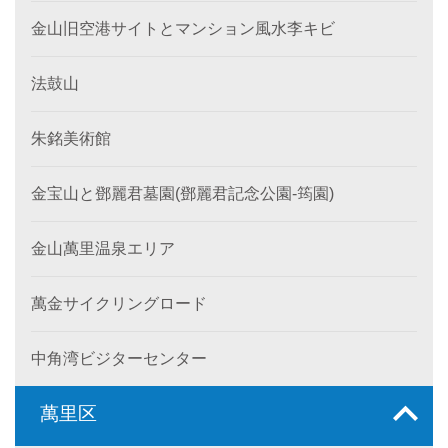
金山旧空港サイトとマンション風水李キビ
法鼓山
朱銘美術館
金宝山と鄧麗君墓園(鄧麗君記念公園-筠園)
金山萬里温泉エリア
萬金サイクリングロード
中角湾ビジターセンター
萬里区