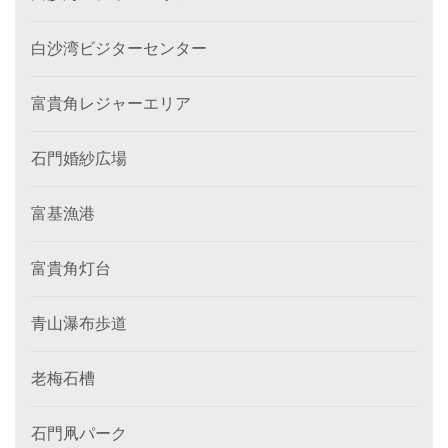
白沙湾ビジターセンター
富貴角レジャーエリア
石門婚紗広場
富基漁港
富貴角灯台
青山瀑布歩道
老梅石槽
石門凧パーク