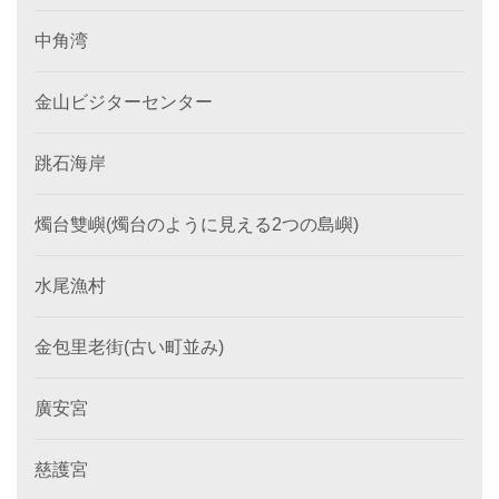
中角湾
金山ビジターセンター
跳石海岸
燭台雙嶼(燭台のように見える2つの島嶼)
水尾漁村
金包里老街(古い町並み)
廣安宮
慈護宮