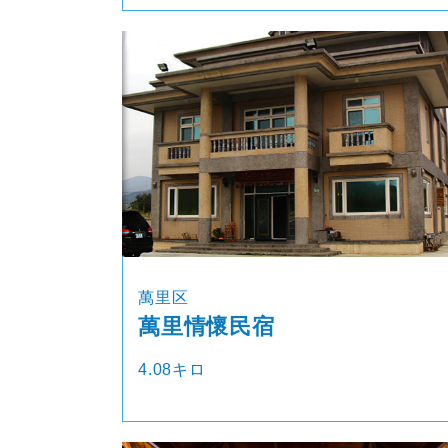
萬里区
萬里情懷民宿
4.08キロ