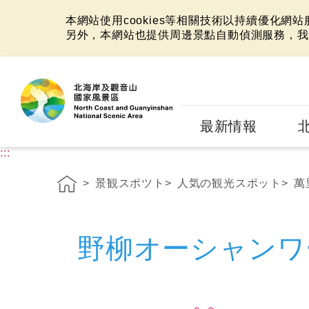
本網站使用cookies等相關技術以持續優化網
另外，本網站也提供周邊景點自動偵測服務，我
:::
最新情報
:::
景観スポツト
人気の観光スポット
萬
野柳オーシャン