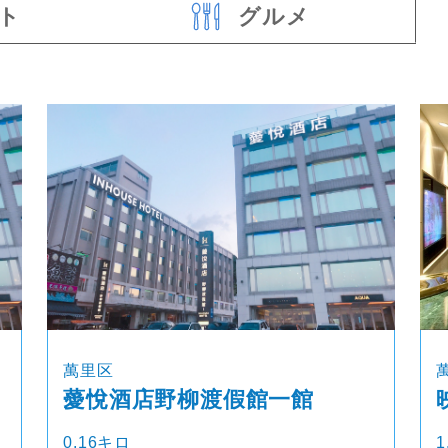
ト
グルメ
萬里区
薆悅酒店野柳渡假館一館
0.16キロ
1