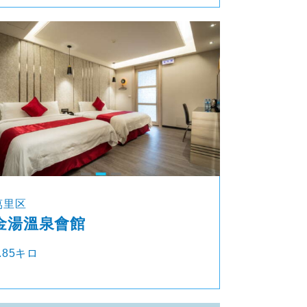
萬里区
金湯溫泉會館
.85キロ