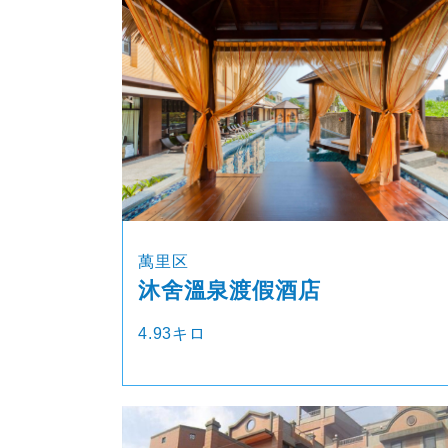
萬里区
沐舍溫泉渡假酒店
4.93キロ