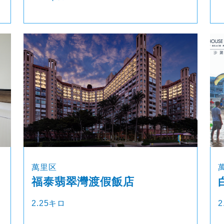
萬里区
福泰翡翠灣渡假飯店
2.25キロ
2