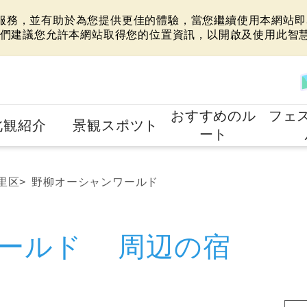
站服務，並有助於為您提供更佳的體驗，當您繼續使用本網站即表
們建議您允許本網站取得您的位置資訊，以開啟及使用此智
おすすめのル
フェ
北観紹介
景観スポツト
ート
里区
野柳オーシャンワールド
ワールド 周辺の宿