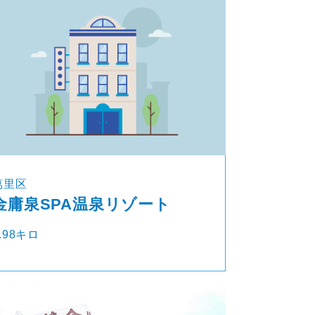
萬里区
金庸泉SPA温泉リゾート
.98キロ