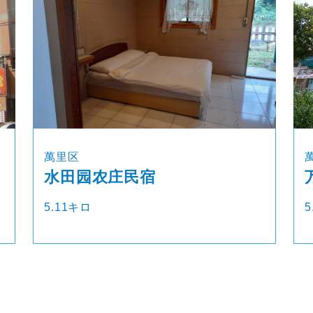
萬里区
水田园农庄民宿
5.11キロ
5