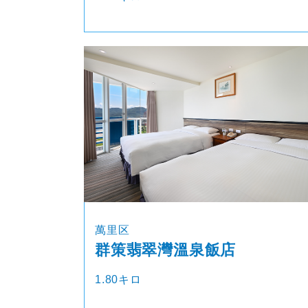
萬里区
群策翡翠灣溫泉飯店
1.80キロ