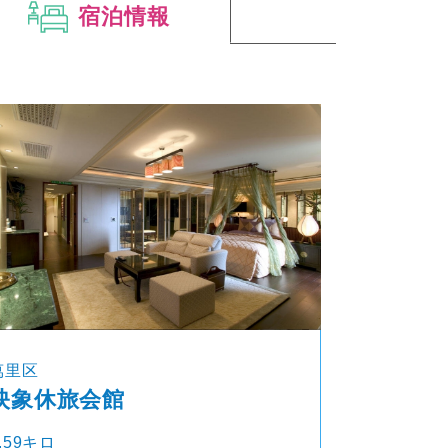
宿泊情報
萬里区
映象休旅会館
.59キロ