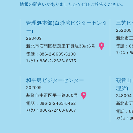
情報の間違いがありましたか？ぜひご報告ください。
管理処本部(白沙湾ビジターセンタ
三芝ビ
ー)
252005
新北市三
253409
新北市石門区徳茂里下員坑33の6号
電話：886
ﾌｧｸｽ：8
電話：886-2-8635-5100
ﾌｧｸｽ：886-2-2636-6675
和平島ビジターセンター
観音山
202009
理所)
基隆市中正区平一路360号
248004
新北市五
電話：886-2-2463-5452
ﾌｧｸｽ：886-2-2463-6987
電話：886
ﾌｧｸｽ：8