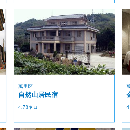
萬里区
自然山居民宿
4.78キロ
4