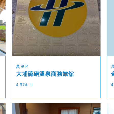
萬里区
大埔硫磺溫泉商務旅舘
4.97キロ
4