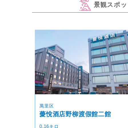
景観スポッ
萬里区
薆悅酒店野柳渡假館二館
0.16キロ