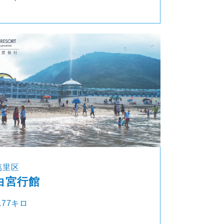
萬里区
白宮行館
.77キロ