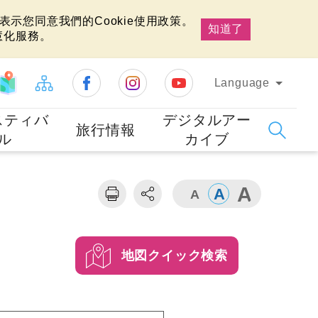
示您同意我們的Cookie使用政策。
知道了
慧化服務。
Language
スティバ
デジタルアー
旅行情報
ル
カイブ
地図クイック検索