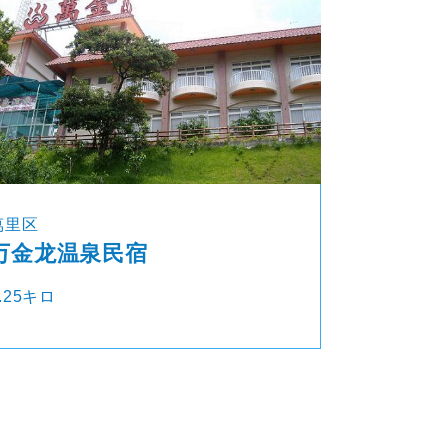
萬里区
万金龙温泉民宿
.25キロ