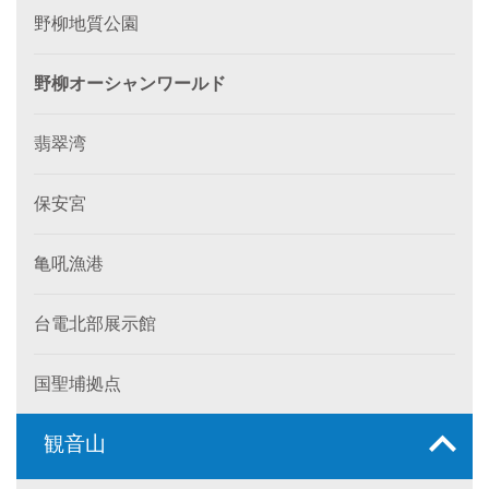
野柳地質公園
野柳オーシャンワールド
翡翠湾
保安宮
亀吼漁港
台電北部展示館
国聖埔拠点
観音山