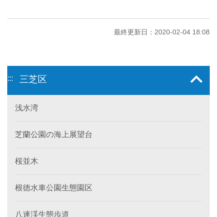
最終更新日：2020-02-04 18:08
:::
三芝区
浅水湾
芝蘭公園の海上展望台
桜並木
根徳水車公園生態園区
八連渓生態歩道