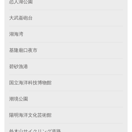
恋人湖公園
大武崙砲台
湖海湾
基隆廟口夜市
碧砂漁港
国立海洋科技博物館
潮境公園
陽明海洋文化芸術館
外木山サイクリング道路