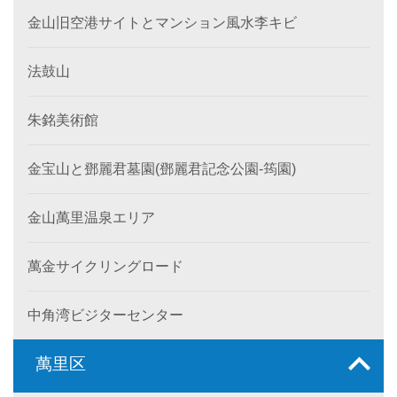
金山旧空港サイトとマンション風水李キビ
法鼓山
朱銘美術館
金宝山と鄧麗君墓園(鄧麗君記念公園-筠園)
金山萬里温泉エリア
萬金サイクリングロード
中角湾ビジターセンター
萬里区