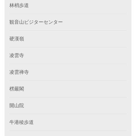
林梢歩道
観音山ビジターセンター
硬漢嶺
凌雲寺
凌雲禅寺
楞嚴閣
開山院
牛港稜歩道