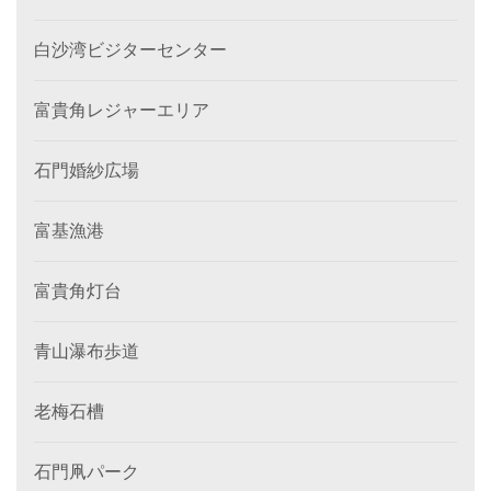
白沙湾ビジターセンター
富貴角レジャーエリア
石門婚紗広場
富基漁港
富貴角灯台
青山瀑布歩道
老梅石槽
石門凧パーク