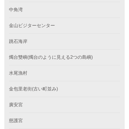
中角湾
金山ビジターセンター
跳石海岸
燭台雙嶼(燭台のように見える2つの島嶼)
水尾漁村
金包里老街(古い町並み)
廣安宮
慈護宮