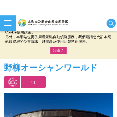
本網站使用cookies等相關技術以持續優化網站服務，並有助於為
您提供更佳的體驗，當您繼續使用本網站即表示您同意我們的
Cookie使用政策。
另外，本網站也提供周邊景點自動偵測服務，我們建議您允許本網
站取得您的位置資訊，以開啟及使用此智慧化服務。
知道了
:::
野柳オーシャンワールド
11