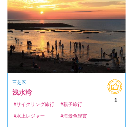
三芝区
浅水湾
1
#サイクリング旅行
#親子旅行
#水上レジャー
#海景色観賞