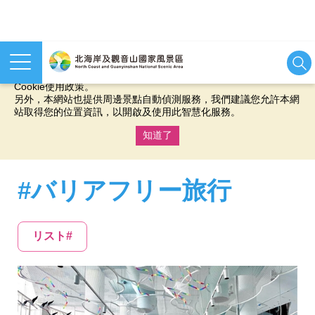
本網站使用cookies等相關技術以持續優化網站服務，並有助於為
您提供更佳的體驗，當您繼續使用本網站即表示您同意我們的
Cookie使用政策。
另外，本網站也提供周邊景點自動偵測服務，我們建議您允許本網
站取得您的位置資訊，以開啟及使用此智慧化服務。
知道了
:::
#バリアフリー旅行
リスト#