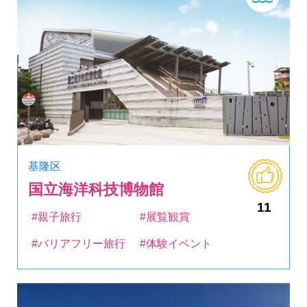
基隆区
国立海洋科技博物館
11
#親子旅行
#展覧観賞
#バリアフリー旅行
#体験イベント