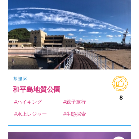
基隆区
和平島地質公園
8
#ハイキング
#親子旅行
#水上レジャー
#生態探索