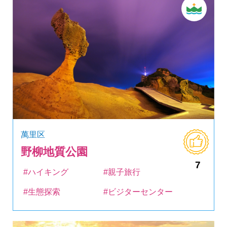
萬里区
野柳地質公園
7
#ハイキング
#親子旅行
#生態探索
#ビジターセンター