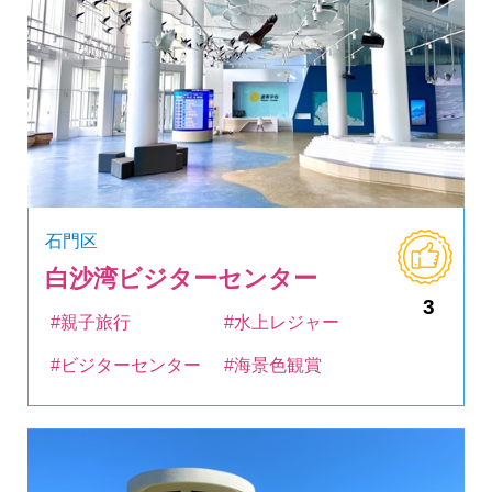
石門区
白沙湾ビジターセンター
3
#親子旅行
#水上レジャー
#ビジターセンター
#海景色観賞