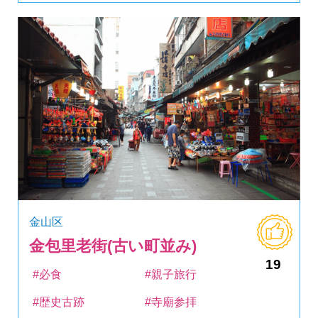
金山区
金包里老街(古い町並み)
19
#必食
#親子旅行
#歴史古跡
#寺廟参拝