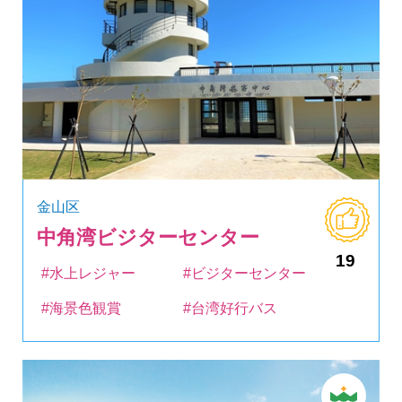
金山区
中角湾ビジターセンター
19
#水上レジャー
#ビジターセンター
#海景色観賞
#台湾好行バス