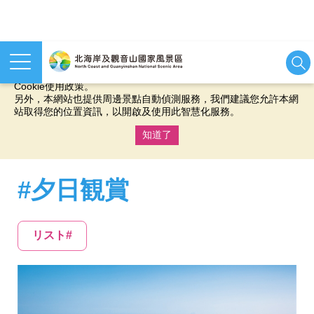
本網站使用cookies等相關技術以持續優化網站服務，並有助於為
您提供更佳的體驗，當您繼續使用本網站即表示您同意我們的
Cookie使用政策。
另外，本網站也提供周邊景點自動偵測服務，我們建議您允許本網
站取得您的位置資訊，以開啟及使用此智慧化服務。
知道了
:::
#夕日観賞
リスト#