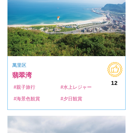
萬里区
翡翠湾
12
#親子旅行
#水上レジャー
#海景色観賞
#夕日観賞