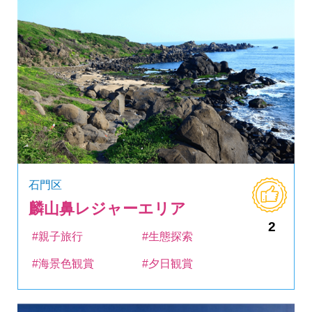
石門区
麟山鼻レジャーエリア
2
#親子旅行
#生態探索
#海景色観賞
#夕日観賞