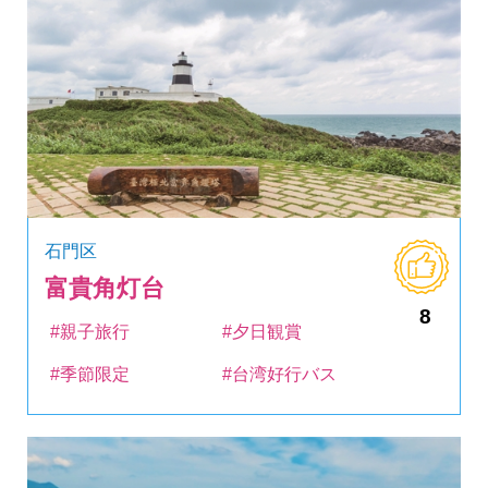
石門区
富貴角灯台
8
#親子旅行
#夕日観賞
#季節限定
#台湾好行バス