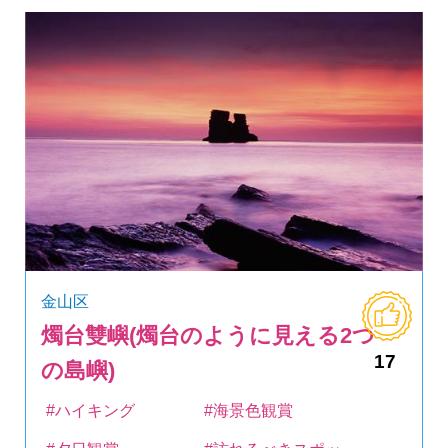
金山区
燭台雙嶼(燭台のように見える2つ
17
の島嶼)
#ハイキング
#海景色観賞