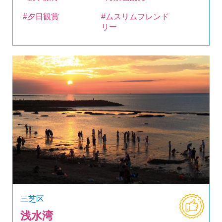
#夕日観賞
#ムスリムフレンド
リー
三芝区
浅水湾