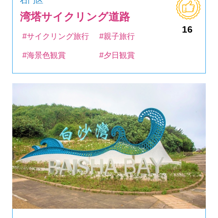
石門区
湾塔サイクリング道路
16
#サイクリング旅行
#親子旅行
#海景色観賞
#夕日観賞