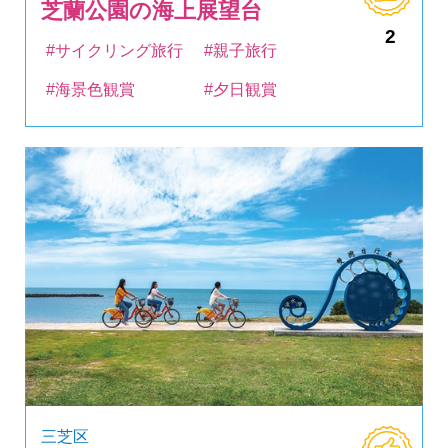
芝蘭公園の海上展望台
2
#サイクリング旅行
#親子旅行
#海景色観賞
#夕日観賞
三芝区