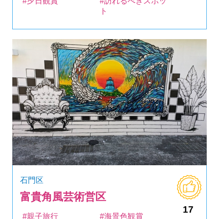
#夕日観賞
#訪れるべきスポッ
ト
石門区
富貴角風芸術営区
17
#親子旅行
#海景色観賞