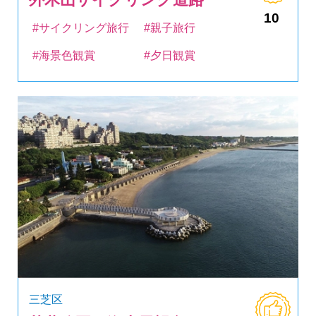
10
#サイクリング旅行
#親子旅行
#海景色観賞
#夕日観賞
三芝区