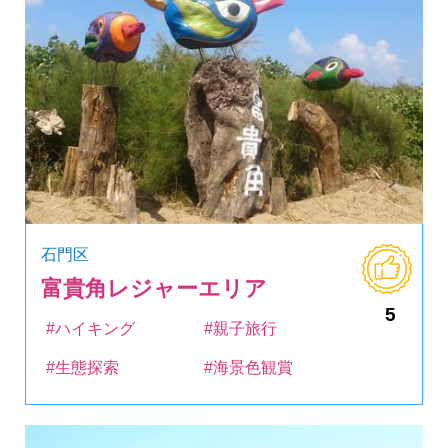
石門区
富貴角レジャーエリア
5
#ハイキング
#親子旅行
#生態探索
#海景色観賞