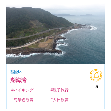
基隆区
湖海湾
5
#ハイキング
#親子旅行
#海景色観賞
#夕日観賞