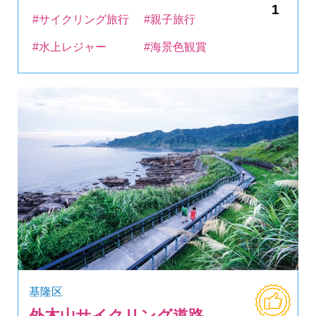
1
#サイクリング旅行
#親子旅行
#水上レジャー
#海景色観賞
基隆区
外木山サイクリング道路