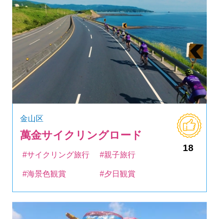
金山区
萬金サイクリングロード
18
#サイクリング旅行
#親子旅行
#海景色観賞
#夕日観賞