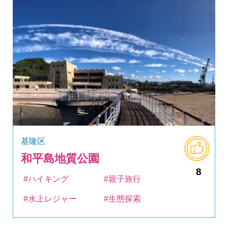
基隆区
和平島地質公園
8
#ハイキング
#親子旅行
#水上レジャー
#生態探索