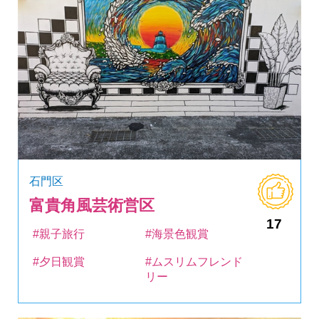
石門区
富貴角風芸術営区
17
#親子旅行
#海景色観賞
#夕日観賞
#ムスリムフレンド
リー