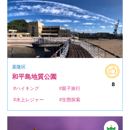
基隆区
和平島地質公園
8
#ハイキング
#親子旅行
#水上レジャー
#生態探索