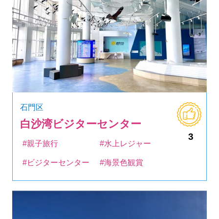
石門区
白沙湾ビジターセンター
3
#親子旅行
#水上レジャー
#ビジターセンター
#海景色観賞