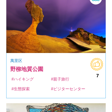
萬里区
野柳地質公園
7
#ハイキング
#親子旅行
#生態探索
#ビジターセンター