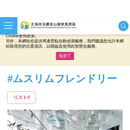
本網站使用cookies等相關技術以持續優化網站服務，並有助於為
您提供更佳的體驗，當您繼續使用本網站即表示您同意我們的
Cookie使用政策。
另外，本網站也提供周邊景點自動偵測服務，我們建議您允許本網
站取得您的位置資訊，以開啟及使用此智慧化服務。
知道了
:::
#ムスリムフレンドリー
リスト#