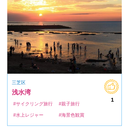
三芝区
浅水湾
1
#サイクリング旅行
#親子旅行
#水上レジャー
#海景色観賞