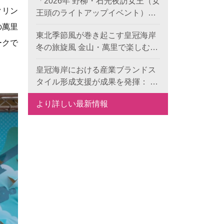
「2026年 野柳・石光夜訪女王（女
クリン
王頭のライトアップイベント）」
のプレ企画がスタート！《双后伝
の萬里
東北季節風が巻き起こす皇冠海岸
承》デジタル作品の公募が本日よ
ークで
冬の旅旋風 金山・萬里で楽しむレ
り開始、世界中から代表的な地形
ジャー・食事・温泉
景観の新たな表現を募集します。
皇冠海岸における産業ブランドス
タイル形成支援が成果を発揮： 6
つの特色ある目玉で、地域ブラン
より詳しい最新情報
ドの国際競争力を向上