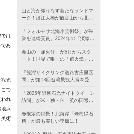
日に登場。
山と海が織りなす新たなランドマ
ーク！淡江大橋が観音山から北海
岸を結び、低炭素観光ルートを創
「フォルモサ北海岸芸術祭」が栄
出。
部では
誉を連続受賞。2024年の「濱線測
ルであ
繪」と2025年の「漂流木演義」
金山の「蹦火仔」が5月からスタ
が、ともに2026年アメリカ「MUS
ート！世界で唯一の「蹦火漁」が
Eデザインアワード（金賞）」を
期間限定で登場。
受賞。
「雙灣サイクリング道路古庄里区
間」が第13回台湾景観大賞を受賞
ー観光
し、世界レベルの海岸美を創出。
ここで
「2025年野柳石光ナイトクイーン
使われ
訪問」が米・独・仏・英の国際デ
ザイン賞を席巻、台湾観光のソフ
継地点
春限定の絶景！北海岸「老梅緑石
トパワーを照らす
」美術
槽」が最も美しい季節に！