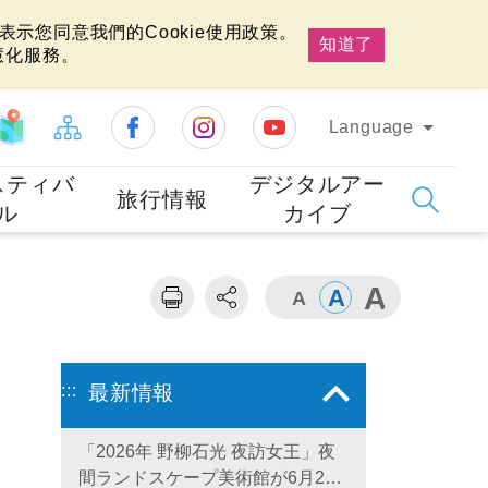
示您同意我們的Cookie使用政策。
知道了
慧化服務。
Language
スティバ
デジタルアー
旅行情報
ル
カイブ
:::
最新情報
「2026年 野柳石光 夜訪女王」夜
間ランドスケープ美術館が6月28