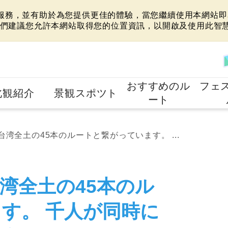
站服務，並有助於為您提供更佳的體驗，當您繼續使用本網站即表
們建議您允許本網站取得您的位置資訊，以開啟及使用此智
おすすめのル
フェ
北観紹介
景観スポツト
ート
湾全土の45本のルートと繋がっています。 ...
湾全土の45本のル
す。 千人が同時に