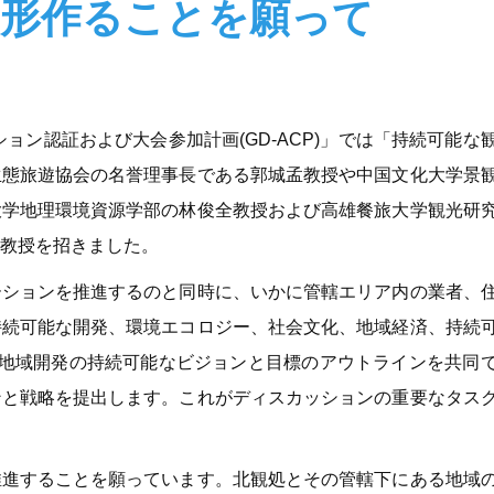
を形作ることを願って
ン認証および大会参加計画(GD-ACP)」では「持続可能な
生態旅遊協会の名誉理事長である郭城孟教授や中国文化大学景
大学地理環境資源学部の林俊全教授および高雄餐旅大学観光研
教授を招きました。
ーションを推進するのと同時に、いかに管轄エリア内の業者、
持続可能な開発、環境エコロジー、社会文化、地域経済、持続
、地域開発の持続可能なビジョンと目標のアウトラインを共同
ンと戦略を提出します。これがディスカッションの重要なタス
推進することを願っています。北観処とその管轄下にある地域