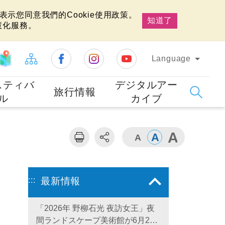
示您同意我們的Cookie使用政策。
知道了
慧化服務。
Language
スティバ
デジタルアー
旅行情報
ル
カイブ
:::
最新情報
「2026年 野柳石光 夜訪女王」夜
間ランドスケープ美術館が6月28