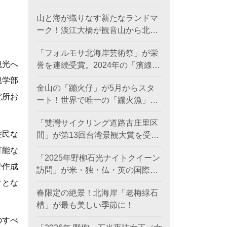
日に登場。
山と海が織りなす新たなランドマ
ーク！淡江大橋が観音山から北海
岸を結び、低炭素観光ルートを創
「フォルモサ北海岸芸術祭」が栄
出。
観光へ
誉を連続受賞。2024年の「濱線測
繪」と2025年の「漂流木演義」
観学部
金山の「蹦火仔」が5月からスタ
が、ともに2026年アメリカ「MUS
究所お
ート！世界で唯一の「蹦火漁」が
Eデザインアワード（金賞）」を
期間限定で登場。
受賞。
「雙灣サイクリング道路古庄里区
住民な
間」が第13回台湾景観大賞を受賞
し、世界レベルの海岸美を創出。
可能な
「2025年野柳石光ナイトクイーン
で作成
訪問」が米・独・仏・英の国際デ
ザイン賞を席巻、台湾観光のソフ
クとな
春限定の絶景！北海岸「老梅緑石
トパワーを照らす
槽」が最も美しい季節に！
のすべ