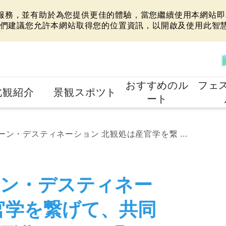
站服務，並有助於為您提供更佳的體驗，當您繼續使用本網站即表
們建議您允許本網站取得您的位置資訊，以開啟及使用此智
おすすめのル
フェ
北観紹介
景観スポツト
ート
ン・デスティネーション 北観処は産官学を繋 ...
ーン・デスティネー
官学を繋げて、共同