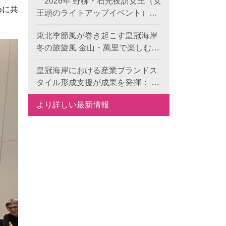
「2026年 野柳・石光夜訪女王（女
めに共
王頭のライトアップイベント）」
のプレ企画がスタート！《双后伝
東北季節風が巻き起こす皇冠海岸
承》デジタル作品の公募が本日よ
冬の旅旋風 金山・萬里で楽しむレ
り開始、世界中から代表的な地形
ジャー・食事・温泉
景観の新たな表現を募集します。
皇冠海岸における産業ブランドス
タイル形成支援が成果を発揮： 6
つの特色ある目玉で、地域ブラン
より詳しい最新情報
ドの国際競争力を向上