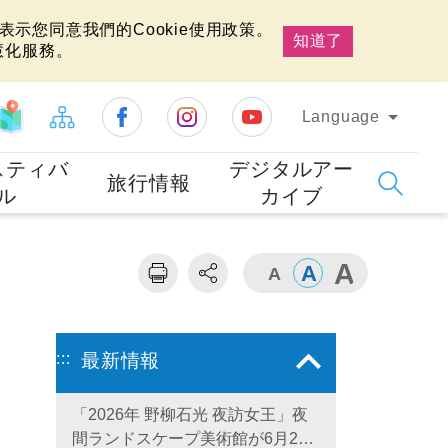
示您同意我們的Cookie使用政策。
知道了
慧化服務。
Language
スティバ
デジタルアー
旅行情報
ル
カイブ
:::
最新情報
「2026年 野柳石光 夜訪女王」夜
間ランドスケープ美術館が6月28