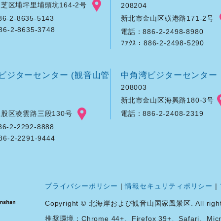
芝区埔坪里埔頭坑164-2号
208204
新北市金山区磺港路171-2号
-2-8635-5143
86-2-8635-3748
電話：886-2-2498-8980
ﾌｧｸｽ：886-2-2498-5290
ビジターセンター (観音山管
中角湾ビジターセンター
208003
新北市金山区海興路180-3号
股区凌雲路三段130号
電話：886-2-2408-2319
-2-2292-8888
86-2-2291-9444
プライバシーポリシー
|
情報セキュリティポリシー
|
Copyright © 北海岸および観音山国家風景区. All rights 
推奨環境：Chrome 44+、Firefox 39+、Safari、Micro