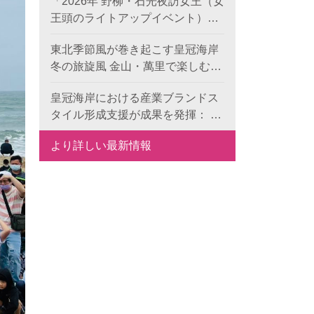
「2026年 野柳・石光夜訪女王（女
王頭のライトアップイベント）」
のプレ企画がスタート！《双后伝
東北季節風が巻き起こす皇冠海岸
承》デジタル作品の公募が本日よ
冬の旅旋風 金山・萬里で楽しむレ
り開始、世界中から代表的な地形
ジャー・食事・温泉
景観の新たな表現を募集します。
皇冠海岸における産業ブランドス
タイル形成支援が成果を発揮： 6
つの特色ある目玉で、地域ブラン
より詳しい最新情報
ドの国際競争力を向上