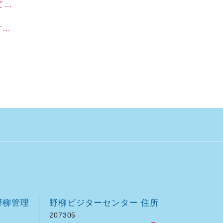
。
。
野柳管理
野柳ビジターセンター 住所
207305