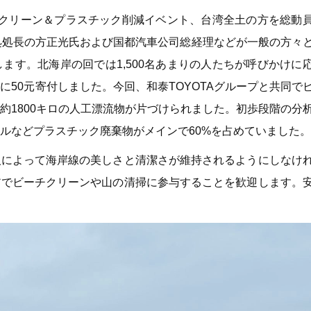
ビーチクリーン＆プラスチック削減イベント、台湾全土の方を総動
処処長の方正光氏および国都汽車公司総経理などが一般の方々
ます。北海岸の回では1,500名あまりの人たちが呼びかけに
50元寄付しました。今回、和泰TOYOTAグループと共同で
約1800キロの人工漂流物が片づけられました。初歩段階の分
ルなどプラスチック廃棄物がメインで60%を占めていました。
人によって海岸線の美しさと清潔さが維持されるようにしなけ
アでビーチクリーンや山の清掃に参与することを歓迎します。