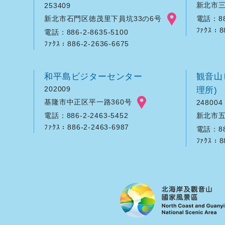
新北市三
253409
新北市石門区徳茂里下員坑33の6号
電話：886
ﾌｧｸｽ：8
電話：886-2-8635-5100
ﾌｧｸｽ：886-2-2636-6675
和平島ビジターセンター
観音山
202009
理所)
基隆市中正区平一路360号
248004
新北市五
電話：886-2-2463-5452
ﾌｧｸｽ：886-2-2463-6987
電話：886
ﾌｧｸｽ：8