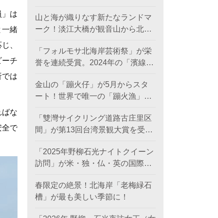
日に登場。
員」は
山と海が織りなす新たなランドマ
ーク！淡江大橋が観音山から北海
と一緒
岸を結び、低炭素観光ルートを創
応じ、
「フォルモサ北海岸芸術祭」が栄
出。
ビーチ
誉を連続受賞。2024年の「濱線測
繪」と2025年の「漂流木演義」
析では
金山の「蹦火仔」が5月からスタ
が、ともに2026年アメリカ「MUS
ート！世界で唯一の「蹦火漁」が
Eデザインアワード（金賞）」を
期間限定で登場。
受賞。
ればな
「雙灣サイクリング道路古庄里区
安全で
間」が第13回台湾景観大賞を受賞
し、世界レベルの海岸美を創出。
「2025年野柳石光ナイトクイーン
訪問」が米・独・仏・英の国際デ
ザイン賞を席巻、台湾観光のソフ
春限定の絶景！北海岸「老梅緑石
トパワーを照らす
槽」が最も美しい季節に！