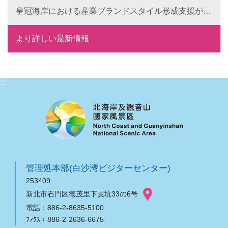
皇冠海岸における産業ブランドスタイル形成支援が成
果を発揮： 6つの特色ある目玉で、地域ブランドの国
際競争力を向上
より詳しい最新情報
:::
管理処本部(白沙湾ビジターセンター)
253409
新北市石門区徳茂里下員坑33の6号
電話：886-2-8635-5100
ﾌｧｸｽ：886-2-2636-6675