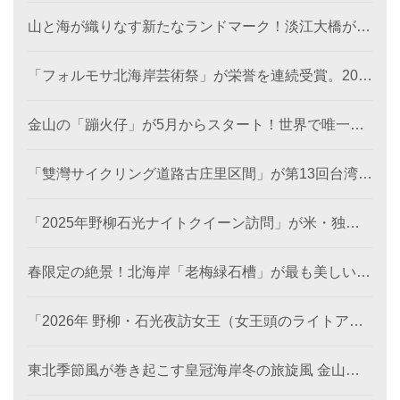
山と海が織りなす新たなランドマーク！淡江大橋が観
音山から北海岸を結び、低炭素観光ルートを創出。
「フォルモサ北海岸芸術祭」が栄誉を連続受賞。202
4年の「濱線測繪」と2025年の「漂流木演義」が、と
もに2026年アメリカ「MUSEデザインアワード（金
金山の「蹦火仔」が5月からスタート！世界で唯一の
賞）」を受賞。
「蹦火漁」が期間限定で登場。
「雙灣サイクリング道路古庄里区間」が第13回台湾景
観大賞を受賞し、世界レベルの海岸美を創出。
「2025年野柳石光ナイトクイーン訪問」が米・独・
仏・英の国際デザイン賞を席巻、台湾観光のソフトパ
ワーを照らす
春限定の絶景！北海岸「老梅緑石槽」が最も美しい季
節に！
「2026年 野柳・石光夜訪女王（女王頭のライトアッ
プイベント）」のプレ企画がスタート！《双后伝承》
デジタル作品の公募が本日より開始、世界中から代表
東北季節風が巻き起こす皇冠海岸冬の旅旋風 金山・
的な地形景観の新たな表現を募集します。
萬里で楽しむレジャー・食事・温泉