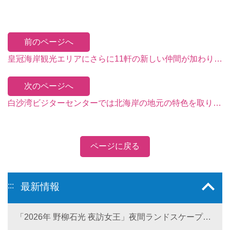
前のページへ
皇冠海岸観光エリアにさらに11軒の新しい仲間が加わり、台湾初の旅行目的となっています。
次のページへ
白沙湾ビジターセンターでは北海岸の地元の特色を取り入れた展示を行なっています。アメリカの「Muse Design Awards 」の室内デザイン部門で銀賞を受賞。
ページに戻る
:::
最新情報
「2026年 野柳石光 夜訪女王」夜間ランドスケープ美
術館が6月28日に登場。