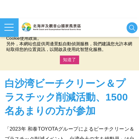
本網站使用cookies等相關技術以持續優化網站服務，並有助於為
您提供更佳的體驗，當您繼續使用本網站即表示您同意我們的
Cookie使用政策。
另外，本網站也提供周邊景點自動偵測服務，我們建議您允許本網
站取得您的位置資訊，以開啟及使用此智慧化服務。
知道了
:::
白沙湾ビーチクリーン＆プ
ラスチック削減活動、1500
名あまりの方が参加
「2023年 和泰TOYOTAグループによるビーチクリーン＆
プラスチック削減イベント、台湾全土の方を総動員」は台