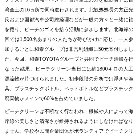
湾全土の16ヵ所で同時進行されます。北観処処長の方正光
氏および国都汽車公司総経理などが一般の方々と一緒に袖
を捲り、ビーチのゴミを拾う活動に参加します。北海岸の
回では1,500名あまりの人たちが呼びかけに応じ、一人参
加するごとに和泰グループは非営利組織に50元寄付しまし
た。今回、和泰TOYOTAグループと共同でビーチ清掃を行
なった結果、ビーチクリーン当日には約1800キロの人工
漂流物が片づけられました。初歩段階の分析では浮きや漁
具、プラスチックボトル、ペットボトルなどプラスチック
廃棄物がメインで60%を占めていました。
ビーチクリーンは不断なく行なわれ、機械や人によって海
岸線の美しさと清潔さが維持されるようにしなければなり
ません。学校や民間企業団体がボランティアでビーチクリ