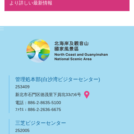
際競争力を向上
より詳しい最新情報
:::
管理処本部(白沙湾ビジターセンター)
253409
新北市石門区徳茂里下員坑33の6号
電話：886-2-8635-5100
ﾌｧｸｽ：886-2-2636-6675
三芝ビジターセンター
252005