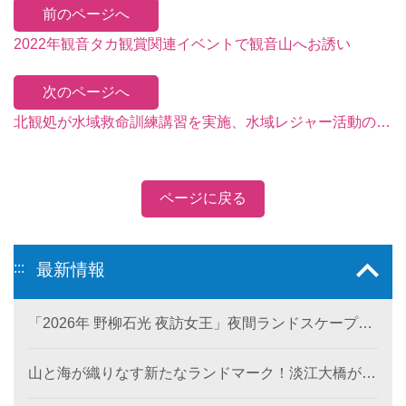
前のページへ
2022年観音タカ観賞関連イベントで観音山へお誘い
次のページへ
北観処が水域救命訓練講習を実施、水域レジャー活動の安全性を高める
ページに戻る
:::
最新情報
「2026年 野柳石光 夜訪女王」夜間ランドスケープ美
術館が6月28日に登場。
山と海が織りなす新たなランドマーク！淡江大橋が観
音山から北海岸を結び、低炭素観光ルートを創出。