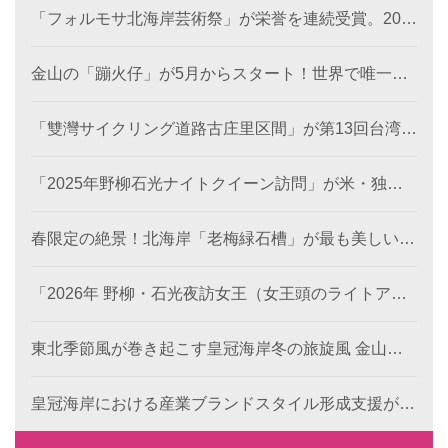
「フォルモサ北海岸芸術祭」が栄誉を連続受賞。202
4年の「濱線測繪」と2025年の「漂流木演義」が、と
もに2026年アメリカ「MUSEデザインアワード（金
金山の「蹦火仔」が5月からスタート！世界で唯一の
賞）」を受賞。
「蹦火漁」が期間限定で登場。
「雙灣サイクリング道路古庄里区間」が第13回台湾景
観大賞を受賞し、世界レベルの海岸美を創出。
「2025年野柳石光ナイトクイーン訪問」が米・独・
仏・英の国際デザイン賞を席巻、台湾観光のソフトパ
ワーを照らす
春限定の絶景！北海岸「老梅緑石槽」が最も美しい季
節に！
「2026年 野柳・石光夜訪女王（女王頭のライトアッ
プイベント）」のプレ企画がスタート！《双后伝承》
デジタル作品の公募が本日より開始、世界中から代表
東北季節風が巻き起こす皇冠海岸冬の旅旋風 金山・
的な地形景観の新たな表現を募集します。
萬里で楽しむレジャー・食事・温泉
皇冠海岸における産業ブランドスタイル形成支援が成
果を発揮： 6つの特色ある目玉で、地域ブランドの国