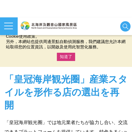
本網站使用cookies等相關技術以持續優化網站服務，並有助於為
您提供更佳的體驗，當您繼續使用本網站即表示您同意我們的
Cookie使用政策。
另外，本網站也提供周邊景點自動偵測服務，我們建議您允許本網
站取得您的位置資訊，以開啟及使用此智慧化服務。
知道了
:::
「皇冠海岸観光圈」産業スタ
イルを形作る店の選出を再
開
「皇冠海岸観光圈」では地元業者たちが協力し合い、交流
できるプラットフォームを提供しています。特色あるショ