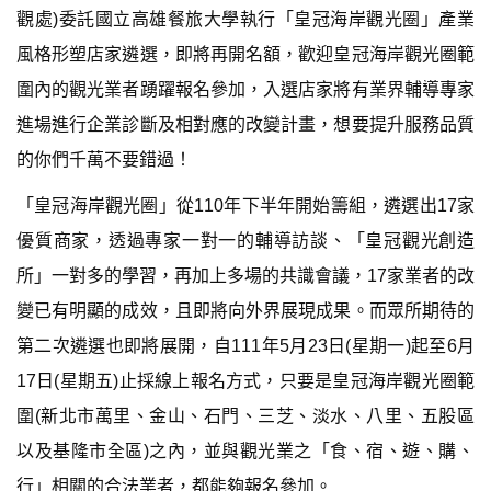
觀處)委託國立高雄餐旅大學執行「皇冠海岸觀光圈」產業
風格形塑店家遴選，即將再開名額，歡迎皇冠海岸觀光圈範
圍內的觀光業者踴躍報名參加，入選店家將有業界輔導專家
進場進行企業診斷及相對應的改變計畫，想要提升服務品質
的你們千萬不要錯過！
「皇冠海岸觀光圈」從110年下半年開始籌組，遴選出17家
優質商家，透過專家一對一的輔導訪談、「皇冠觀光創造
所」一對多的學習，再加上多場的共識會議，17家業者的改
變已有明顯的成效，且即將向外界展現成果。而眾所期待的
第二次遴選也即將展開，自111年5月23日(星期一)起至6月
17日(星期五)止採線上報名方式，只要是皇冠海岸觀光圈範
圍(新北市萬里、金山、石門、三芝、淡水、八里、五股區
以及基隆市全區)之內，並與觀光業之「食、宿、遊、購、
行」相關的合法業者，都能夠報名參加。