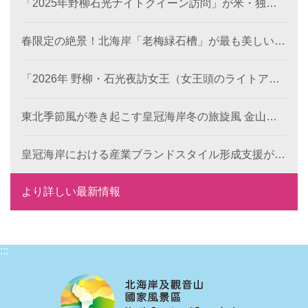
「2025年野柳石光ナイトクイーン訪問」が米・独・
仏・英の国際デザイン賞を席巻、台湾観光のソフトパ
ワーを照らす
春限定の絶景！北海岸「老梅緑石槽」が最も美しい季
節に！
「2026年 野柳・石光夜訪女王（女王頭のライトアッ
プイベント）」のプレ企画がスタート！《双后伝承》
デジタル作品の公募が本日より開始、世界中から代表
東北季節風が巻き起こす皇冠海岸冬の旅旋風 金山・
的な地形景観の新たな表現を募集します。
萬里で楽しむレジャー・食事・温泉
皇冠海岸における産業ブランドスタイル形成支援が成
果を発揮： 6つの特色ある目玉で、地域ブランドの国
際競争力を向上
より詳しい最新情報
:::