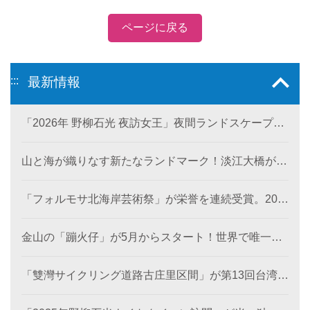
ページに戻る
:::
最新情報
「2026年 野柳石光 夜訪女王」夜間ランドスケープ美
術館が6月28日に登場。
山と海が織りなす新たなランドマーク！淡江大橋が観
音山から北海岸を結び、低炭素観光ルートを創出。
「フォルモサ北海岸芸術祭」が栄誉を連続受賞。202
4年の「濱線測繪」と2025年の「漂流木演義」が、と
もに2026年アメリカ「MUSEデザインアワード（金
金山の「蹦火仔」が5月からスタート！世界で唯一の
賞）」を受賞。
「蹦火漁」が期間限定で登場。
「雙灣サイクリング道路古庄里区間」が第13回台湾景
観大賞を受賞し、世界レベルの海岸美を創出。