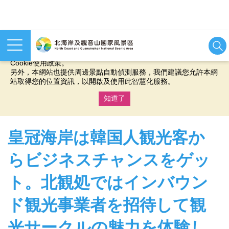
本網站使用cookies等相關技術以持續優化網站服務，並有助於為
您提供更佳的體驗，當您繼續使用本網站即表示您同意我們的
Cookie使用政策。
另外，本網站也提供周邊景點自動偵測服務，我們建議您允許本網
站取得您的位置資訊，以開啟及使用此智慧化服務。
知道了
:::
皇冠海岸は韓国人観光客か
らビジネスチャンスをゲッ
ト。北観処ではインバウン
ド観光事業者を招待して観
光サークルの魅力を体験し