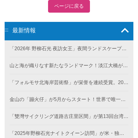
ページに戻る
:::
最新情報
「2026年 野柳石光 夜訪女王」夜間ランドスケープ美
術館が6月28日に登場。
山と海が織りなす新たなランドマーク！淡江大橋が観
音山から北海岸を結び、低炭素観光ルートを創出。
「フォルモサ北海岸芸術祭」が栄誉を連続受賞。202
4年の「濱線測繪」と2025年の「漂流木演義」が、と
もに2026年アメリカ「MUSEデザインアワード（金
金山の「蹦火仔」が5月からスタート！世界で唯一の
賞）」を受賞。
「蹦火漁」が期間限定で登場。
「雙灣サイクリング道路古庄里区間」が第13回台湾景
観大賞を受賞し、世界レベルの海岸美を創出。
「2025年野柳石光ナイトクイーン訪問」が米・独・