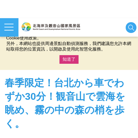
本網站使用cookies等相關技術以持續優化網站服務，並有助於為
您提供更佳的體驗，當您繼續使用本網站即表示您同意我們的
Cookie使用政策。
另外，本網站也提供周邊景點自動偵測服務，我們建議您允許本網
站取得您的位置資訊，以開啟及使用此智慧化服務。
知道了
:::
春季限定！台北から車でわ
ずか30分！観音山で雲海を
眺め、霧の中の森の梢を歩
く。