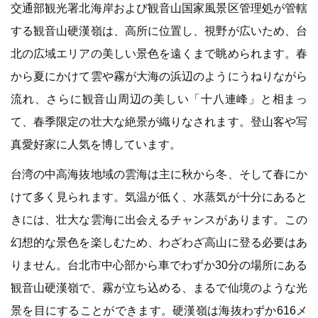
交通部観光署北海岸および観音山国家風景区管理処が管轄
する観音山硬漢嶺は、高所に位置し、視野が広いため、台
北の広域エリアの美しい景色を遠くまで眺められます。春
から夏にかけて雲や霧が大海の浜辺のようにうねりながら
流れ、さらに観音山周辺の美しい「十八連峰」と相まっ
て、春季限定の壮大な絶景が織りなされます。登山客や写
真愛好家に人気を博しています。
台湾の中高海抜地域の雲海は主に秋から冬、そして春にか
けて多く見られます。気温が低く、水蒸気が十分にあると
きには、壮大な雲海に出会えるチャンスがあります。この
幻想的な景色を楽しむため、わざわざ高山に登る必要はあ
りません。台北市中心部から車でわずか30分の場所にある
観音山硬漢嶺で、霧が立ち込める、まるで仙境のような光
景を目にすることができます。硬漢嶺は海抜わずか616メ