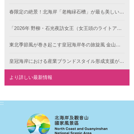
仏・英の国際デザイン賞を席巻、台湾観光のソフトパ
ワーを照らす
春限定の絶景！北海岸「老梅緑石槽」が最も美しい季
節に！
「2026年 野柳・石光夜訪女王（女王頭のライトアッ
プイベント）」のプレ企画がスタート！《双后伝承》
デジタル作品の公募が本日より開始、世界中から代表
東北季節風が巻き起こす皇冠海岸冬の旅旋風 金山・
的な地形景観の新たな表現を募集します。
萬里で楽しむレジャー・食事・温泉
皇冠海岸における産業ブランドスタイル形成支援が成
果を発揮： 6つの特色ある目玉で、地域ブランドの国
際競争力を向上
より詳しい最新情報
:::