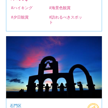
#ハイキング
#海景色観賞
#夕日観賞
#訪れるべきスポッ
ト
石門区