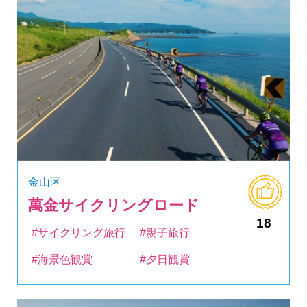
金山区
萬金サイクリングロード
18
#サイクリング旅行
#親子旅行
#海景色観賞
#夕日観賞