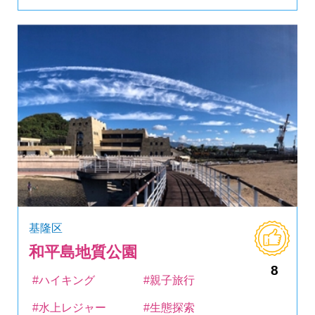
基隆区
和平島地質公園
8
#ハイキング
#親子旅行
#水上レジャー
#生態探索