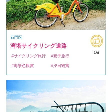
石門区
湾塔サイクリング道路
16
#サイクリング旅行
#親子旅行
#海景色観賞
#夕日観賞