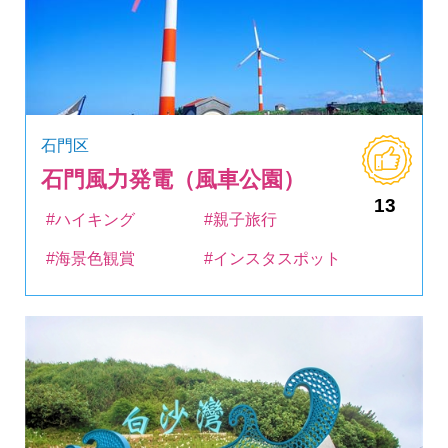
石門区
石門風力発電（風車公園）
13
#ハイキング
#親子旅行
#海景色観賞
#インスタスポット