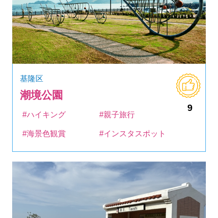
基隆区
潮境公園
9
#ハイキング
#親子旅行
#海景色観賞
#インスタスポット