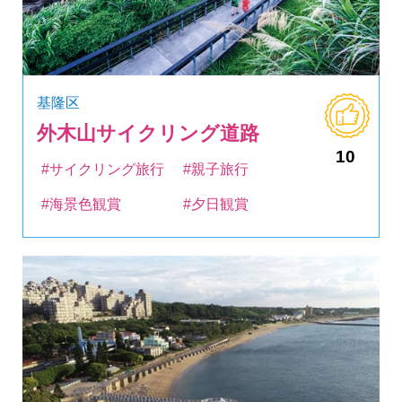
基隆区
外木山サイクリング道路
10
#サイクリング旅行
#親子旅行
#海景色観賞
#夕日観賞