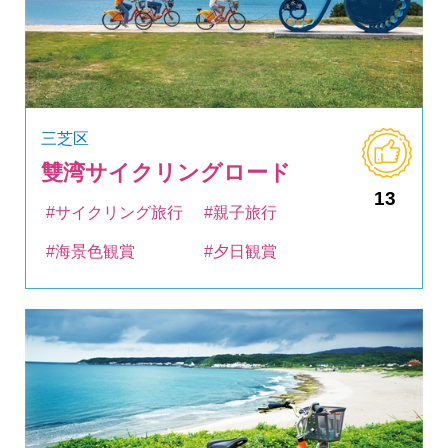
三芝区
雙湾サイクリングロード
13
#サイクリング旅行
#親子旅行
#海景色観賞
#夕日観賞