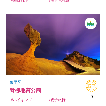
#海鮮料理
#海景色観賞
萬里区
野柳地質公園
7
#ハイキング
#親子旅行