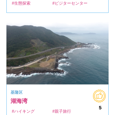
#生態探索
#ビジターセンター
基隆区
湖海湾
5
#ハイキング
#親子旅行