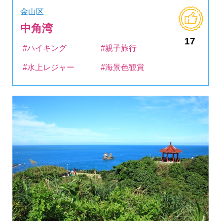
金山区
中角湾
17
#ハイキング
#親子旅行
#水上レジャー
#海景色観賞