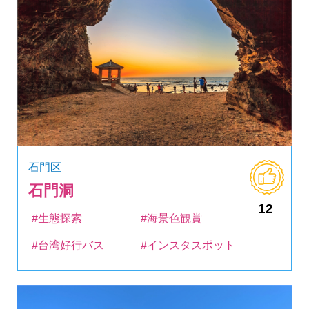
石門区
石門洞
12
#生態探索
#海景色観賞
#台湾好行バス
#インスタスポット