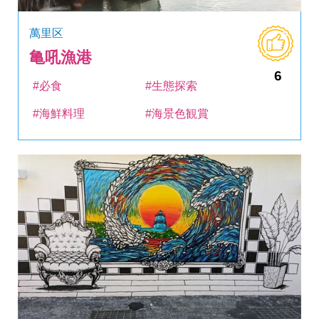
萬里区
亀吼漁港
6
#必食
#生態探索
#海鮮料理
#海景色観賞