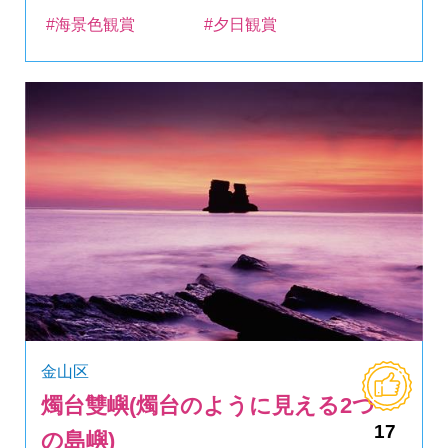
#海景色観賞
#夕日観賞
金山区
燭台雙嶼(燭台のように見える2つ
17
の島嶼)