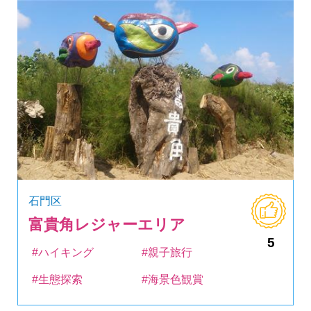
石門区
富貴角レジャーエリア
5
#ハイキング
#親子旅行
#生態探索
#海景色観賞