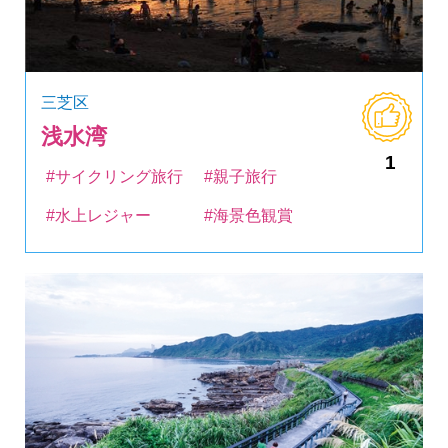
三芝区
浅水湾
1
#サイクリング旅行
#親子旅行
#水上レジャー
#海景色観賞