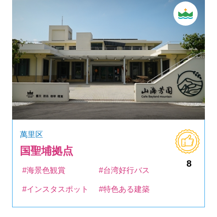
萬里区
国聖埔拠点
8
#海景色観賞
#台湾好行バス
#インスタスポット
#特色ある建築