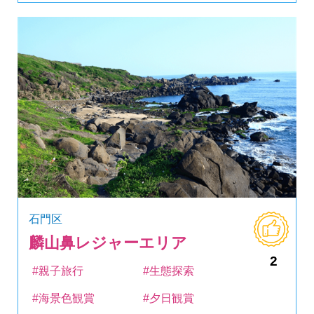
石門区
麟山鼻レジャーエリア
2
#親子旅行
#生態探索
#海景色観賞
#夕日観賞