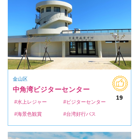
金山区
中角湾ビジターセンター
19
#水上レジャー
#ビジターセンター
#海景色観賞
#台湾好行バス