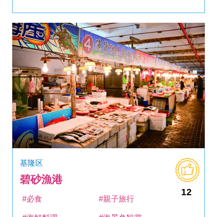
基隆区
碧砂漁港
12
#必食
#親子旅行