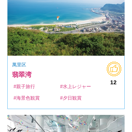
萬里区
翡翠湾
12
#親子旅行
#水上レジャー
#海景色観賞
#夕日観賞