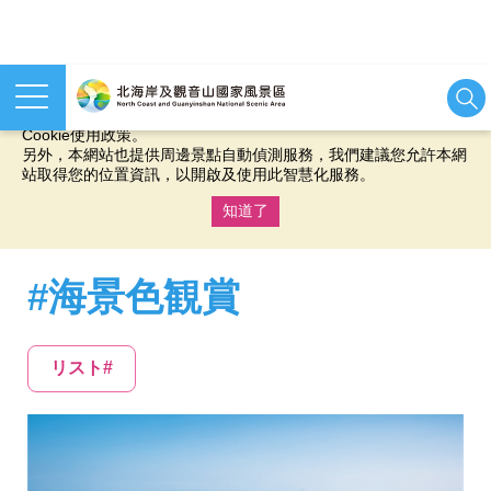
本網站使用cookies等相關技術以持續優化網站服務，並有助於為
您提供更佳的體驗，當您繼續使用本網站即表示您同意我們的
Cookie使用政策。
另外，本網站也提供周邊景點自動偵測服務，我們建議您允許本網
站取得您的位置資訊，以開啟及使用此智慧化服務。
知道了
:::
#海景色観賞
リスト#