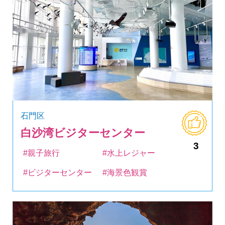
石門区
白沙湾ビジターセンター
3
#親子旅行
#水上レジャー
#ビジターセンター
#海景色観賞