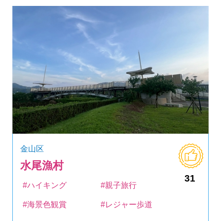
金山区
水尾漁村
31
#ハイキング
#親子旅行
#海景色観賞
#レジャー歩道