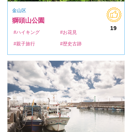
金山区
獅頭山公園
19
#ハイキング
#お花見
#親子旅行
#歴史古跡