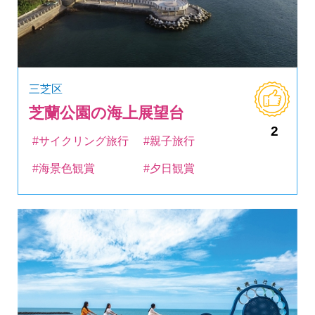
三芝区
芝蘭公園の海上展望台
2
#サイクリング旅行
#親子旅行
#海景色観賞
#夕日観賞