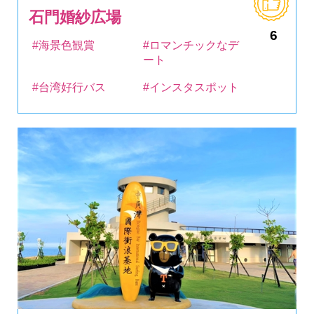
石門婚紗広場
6
#海景色観賞
#ロマンチックなデ
ート
#台湾好行バス
#インスタスポット