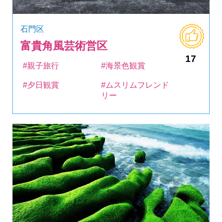
石門区
富貴角風芸術営区
17
#親子旅行
#海景色観賞
#夕日観賞
#ムスリムフレンド
リー