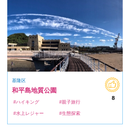
基隆区
和平島地質公園
8
#ハイキング
#親子旅行
#水上レジャー
#生態探索