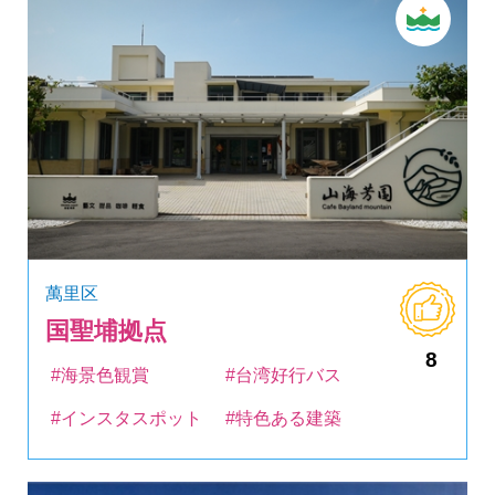
萬里区
国聖埔拠点
8
#海景色観賞
#台湾好行バス
#インスタスポット
#特色ある建築