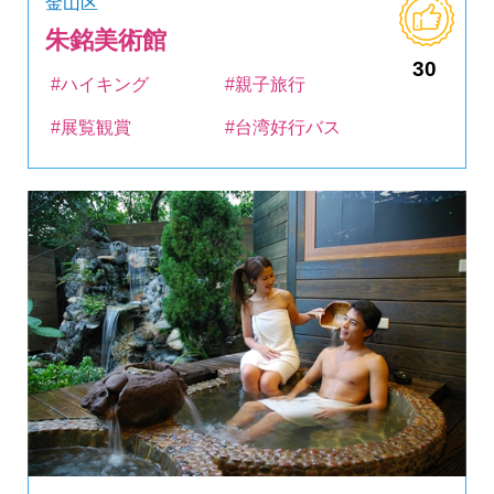
金山区
朱銘美術館
30
#ハイキング
#親子旅行
#展覧観賞
#台湾好行バス