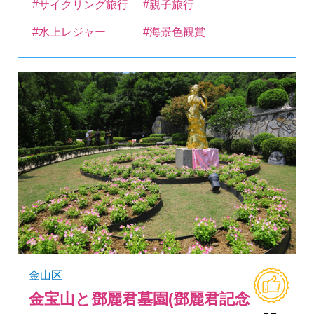
#サイクリング旅行
#親子旅行
#水上レジャー
#海景色観賞
金山区
金宝山と鄧麗君墓園(鄧麗君記念