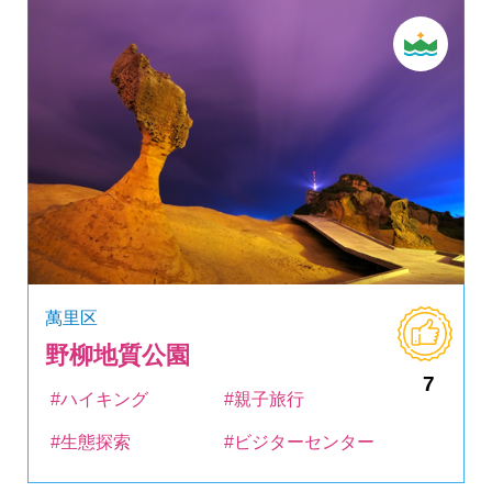
萬里区
野柳地質公園
7
#ハイキング
#親子旅行
#生態探索
#ビジターセンター