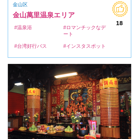
金山区
金山萬里温泉エリア
18
#温泉浴
#ロマンチックなデ
ート
#台湾好行バス
#インスタスポット