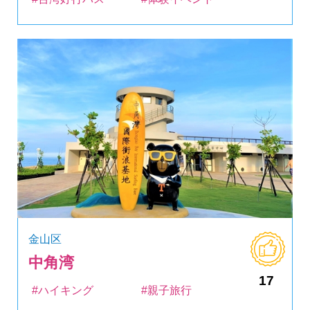
金山区
中角湾
17
#ハイキング
#親子旅行