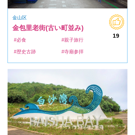
金山区
金包里老街(古い町並み)
19
#必食
#親子旅行
#歴史古跡
#寺廟参拝