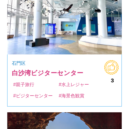
石門区
白沙湾ビジターセンター
3
#親子旅行
#水上レジャー
#ビジターセンター
#海景色観賞