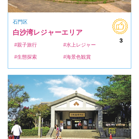
石門区
白沙湾レジャーエリア
3
#親子旅行
#水上レジャー
#生態探索
#海景色観賞