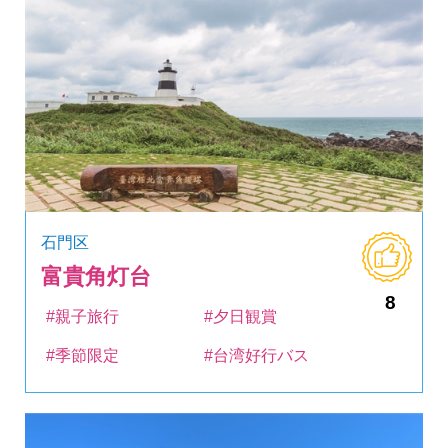
石門区
富貴角灯台
8
#親子旅行
#夕日観賞
#季節限定
#台湾好行バス