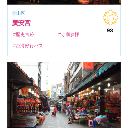
金山区
廣安宮
93
#歴史古跡
#寺廟参拝
#台湾好行バス