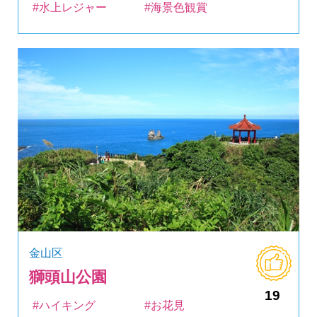
#水上レジャー
#海景色観賞
金山区
獅頭山公園
19
#ハイキング
#お花見