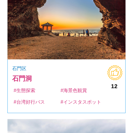
石門区
石門洞
12
#生態探索
#海景色観賞
#台湾好行バス
#インスタスポット