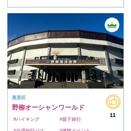
萬里区
野柳オーシャンワールド
11
#ハイキング
#親子旅行
#台湾好行バス
#体験イベント