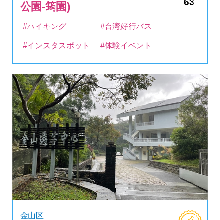
63
公園-筠園)
#ハイキング
#台湾好行バス
#インスタスポット
#体験イベント
金山区