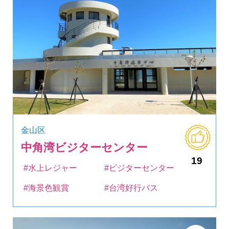
金山区
中角湾ビジターセンター
19
#水上レジャー
#ビジターセンター
#海景色観賞
#台湾好行バス