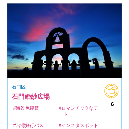
石門区
石門婚紗広場
6
#海景色観賞
#ロマンチックなデ
ート
#台湾好行バス
#インスタスポット