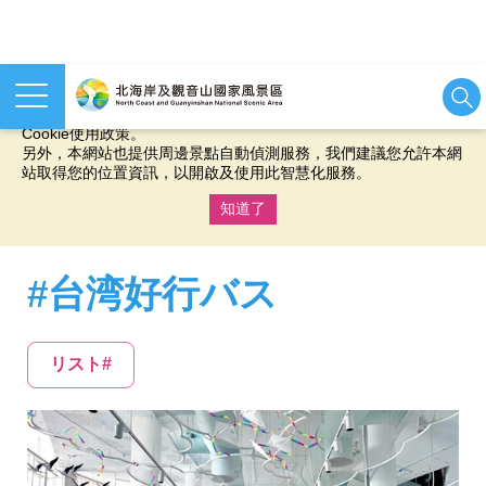
本網站使用cookies等相關技術以持續優化網站服務，並有助於為
您提供更佳的體驗，當您繼續使用本網站即表示您同意我們的
Cookie使用政策。
另外，本網站也提供周邊景點自動偵測服務，我們建議您允許本網
站取得您的位置資訊，以開啟及使用此智慧化服務。
知道了
:::
#台湾好行バス
リスト#