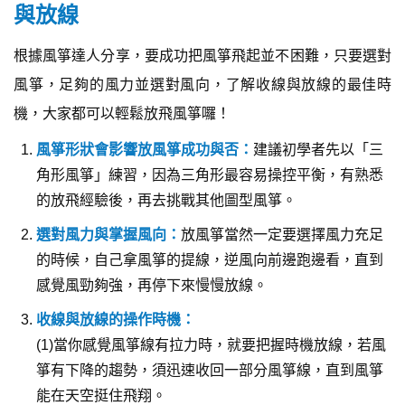
與放線
根據風箏達人分享，要成功把風箏飛起並不困難，只要選對
風箏，足夠的風力並選對風向，了解收線與放線的最佳時
機，大家都可以輕鬆放飛風箏囉！
風箏形狀會影響放風箏成功與否：
建議初學者先以「三
角形風箏」練習，因為三角形最容易操控平衡，有熟悉
的放飛經驗後，再去挑戰其他圖型風箏。
選對風力與掌握風向：
放風箏當然一定要選擇風力充足
的時候，自己拿風箏的提線，逆風向前邊跑邊看，直到
感覺風勁夠強，再停下來慢慢放線。
收線與放線的操作時機：
(1)當你感覺風箏線有拉力時，就要把握時機放線，若風
箏有下降的趨勢，須迅速收回一部分風箏線，直到風箏
能在天空挺住飛翔。