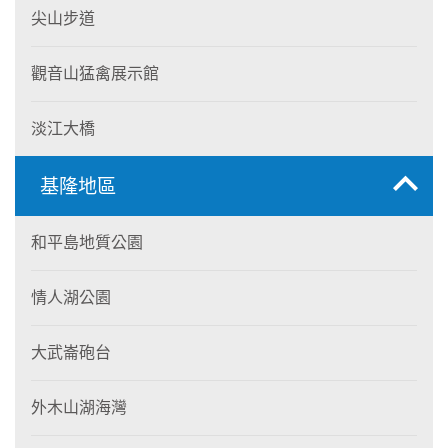
尖山步道
觀音山猛禽展示館
淡江大橋
基隆地區
和平島地質公園
情人湖公園
大武崙砲台
外木山湖海灣