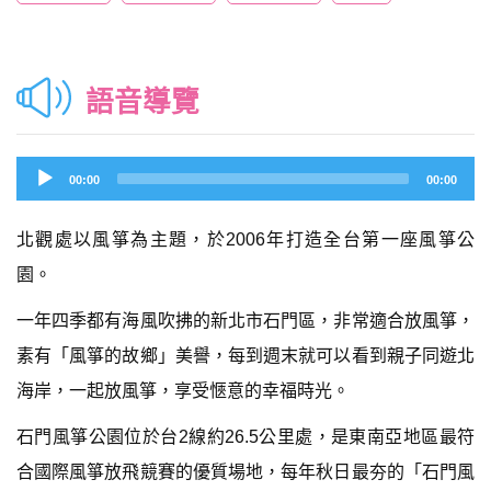
語音導覽
Audio
00:00
00:00
Player
北觀處以風箏為主題，於2006年打造全台第一座風箏公
園。
一年四季都有海風吹拂的新北市石門區，非常適合放風箏，
素有「風箏的故鄉」美譽，每到週末就可以看到親子同遊北
海岸，一起放風箏，享受愜意的幸福時光。
石門風箏公園位於台2線約26.5公里處，是東南亞地區最符
合國際風箏放飛競賽的優質場地，每年秋日最夯的「石門風