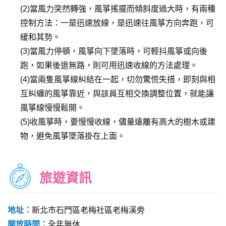
(2)當風力突然轉強，風箏搖擺而傾斜度過大時，有兩種
控制方法：一是迅速放線，是迅速往風箏方向奔跑，可
緩和其勢。
(3)當風力停頓，風箏向下墜落時，可輕抖風箏或向後
跑，如果後退無路，則可用迅速收線的方法處理。
(4)當兩隻風箏線糾結在一起，切勿驚慌失措，即刻與相
互糾纏的風箏靠近，與該員互相交換調整位置，就能讓
風箏線慢慢鬆開。
(5)收風箏時，要慢慢收線，儘量遠離有高大的樹木或建
物，避免風箏墜落掛在上面。
旅遊資訊
地址：
新北市石門區老梅社區老梅溪旁
開放時間：
全年無休