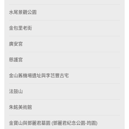
水尾景觀公園
金包里老街
廣安宮
慈護宮
金山舊機場遺址與李芑豐古宅
法鼓山
朱銘美術館
金寶山與鄧麗君墓園 (鄧麗君紀念公園-筠園)