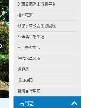
芝蘭公園海上觀景平台
櫻木花道
根德水車公園生態園區
八連溪生態步道
三芝遊客中心
福德水車公園
源興居
橫山梯田
雙灣自行車道
石門區