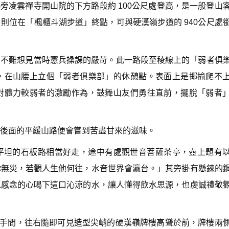
53-1)旁凌雲禪寺開山院的下方路段約 100公尺處登高，是一般登山
n
A
則位在「楓櫃斗湖步道」終點，可與硬漢嶺步道的 940公尺處
r
r
o
w
令人不難想見當時憲兵操課的嚴苛。此一路段至稜線上的「弱者俱
k
e
，在山腰上立個「弱者俱樂部」的休憩點。表面上是揶揄爬不
y
s
對體力較弱者的激勵作為，鼓舞山友們勇往直前，擺脫「弱者
t
o
i
n
後面的平緩山路便會嘗到苦盡甘來的滋味。
c
r
闊平坦的石板路相當好走，途中有處觀世音菩薩茶亭，壺上題有
e
a
你無災，若觀人生他何往，水音世界會瀛台。」其旁掛有懸鍊的
s
e
以感念的心喝下這口沁涼的水，讓人懂得飲水思源，也虔誠禮敬
o
r
d
e
和洗手間，往右隨即可見造型尖峭的硬漢嶺牌樓高聳於前，牌樓兩
c