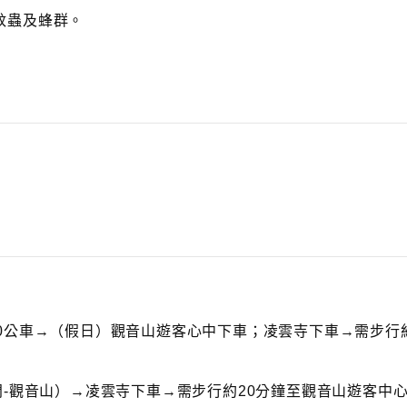
蚊蟲及蜂群。
0公車→（假日）觀音山遊客心中下車；凌雲寺下車→需步行約
門-觀音山）→凌雲寺下車→需步行約20分鐘至觀音山遊客中