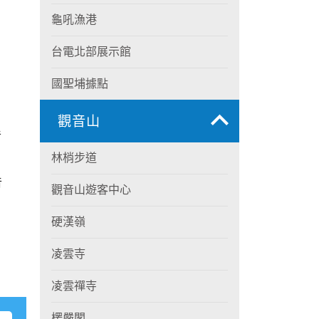
龜吼漁港
台電北部展示館
國聖埔據點
觀音山
音
林梢步道
音
觀音山遊客中心
硬漢嶺
凌雲寺
凌雲禪寺
楞嚴閣