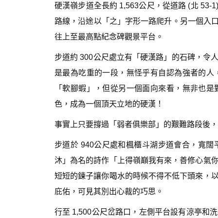
硬漢嶺步道全長約 1,563公尺，從道路 (北 
路線，沿途以「之」字形一路爬升。另一個入口
往上至最高點紀念碑觀景平台。
步道約 300公尺處立有「硬漢路」的石碑，
是最為吃重的一段，無怪乎有自認為強者的人
「軟腳蝦」，但從另一個面向來看，無非也是
色，成為一個頂天立地的硬漢！
事實上只要撐過「弱者俱樂部」的艱難路段後，
步道於 940公尺處和楓櫃斗湖步道會合，寬
沐」為名的詩作「上得嶺巔我有來，善修心氣
短短的鍊子讓你喝水的時候不得不低下頭來，
庇佑，可見其別出心裁的巧思。
行至 1,500公尺岔路口，左側平台設有涼亭