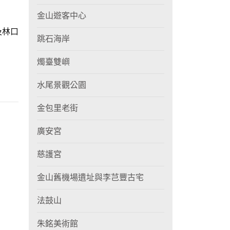
金山遊客中心
及林口
跳石海岸
燭臺雙嶼
水尾景觀公園
金包里老街
廣安宮
慈護宮
金山舊機場遺址與李芑豐古宅
法鼓山
朱銘美術館