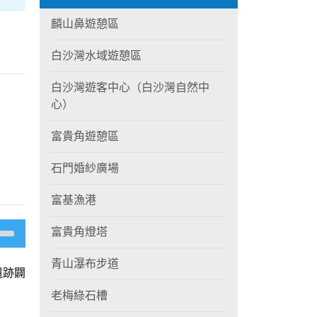
麟山鼻遊憩區
白沙灣水域遊憩區
白沙灣遊客中心（白沙灣自然中
心）
富貴角遊憩區
石門婚紗廣場
富基漁港
富貴角燈塔
青山瀑布步道
遺跡闢
老梅綠石槽