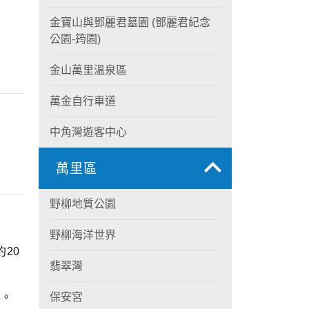
金寶山與鄧麗君墓園 (鄧麗君紀念
公園-筠園)
金山萬里溫泉區
萬金自行車道
中角灣遊客中心
萬里區
野柳地質公園
野柳海洋世界
20
翡翠灣
心。
保安宮