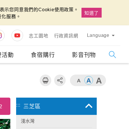
示您同意我們的Cookie使用政策。
知道了
慧化服務。
Language
志工園地
行政資訊網
慶活動
食宿購行
影音刊物
字級
大
:::
2
三芝區
淺水灣