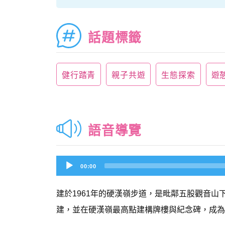
話題標籤
健行踏青
親子共遊
生態探索
遊
語音導覽
Audio
00:00
Player
建於1961年的硬漢嶺步道，是毗鄰五股觀音
建，並在硬漢嶺最高點建構牌樓與紀念碑，成為