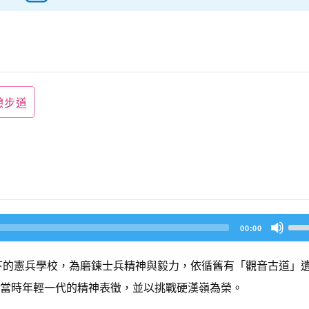
憩步道
U
00:00
s
e
U
山下的憲兵學校，為磨鍊士兵精神與毅力，依循舊有「觀音古道」
p/
D
當時年輕一代的精神表徵，並以挑戰硬漢嶺為榮。
o
w