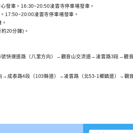
中心發車。16:30~20:50凌雲寺停車場發車。
。17:50~20:00凌雲寺停車場發車。
鐘。
約20分鐘)。
4號快速道路（八里方向）→觀音山交流道→凌雲路3段→觀
→成泰路4段（103縣道）→凌雲路（北53-1鄉鎮道）→觀