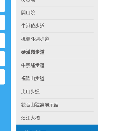
開山院
牛港稜步道
楓櫃斗湖步道
硬漢嶺步道
牛寮埔步道
福隆山步道
尖山步道
觀音山猛禽展示館
淡江大橋