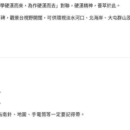
r
學硬漢而來，為作硬漢而去」對聯，硬漢精神，薈萃於此。
e
a
石碑，觀景台視野開闊，可供環視淡水河口、北海岸、大屯群山
s
e
v
o
l
u
m
e.
。
。
指南針、地圖、手電筒等一定要記得帶。