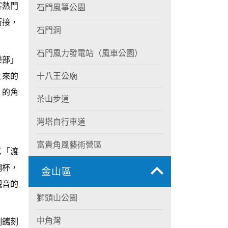
客熱門
石門風箏公園
銜接，
石門洞
石門風力發電站（風車公園）
樂部」
上來的
十八王公廟
」的角
茶山步道
灣塔自行車道
富貴角風藝術營區
以「渡
鋼杯，
金山區
觀音的
獅頭山公園
中角灣
側鑴刻