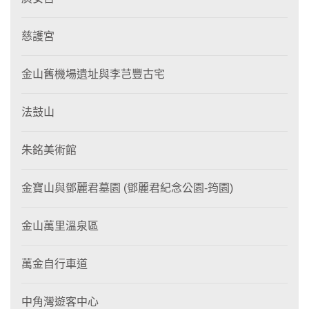
慈護宮
金山舊機場遺址與李芑豐古宅
法鼓山
朱銘美術館
金寶山與鄧麗君墓園 (鄧麗君紀念公園-筠園)
金山萬里溫泉區
萬金自行車道
中角灣遊客中心