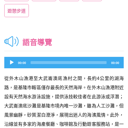
遊憩步道
語音導覽
Audio
00:00
00:00
Player
從外木山漁港至大武崙澳底漁村之間，長約4公里的湖海
路，是基隆市轄區僅存最長的天然海岸。在外木山漁港附近
設有天然海水游泳設施，提供泳技較佳者在此游泳或浮潛；
大武崙澳底沙灘是基隆市境內唯一沙灘，雖為人工沙灘，但
風景幽靜，砂質潔白澄淨，展現出迷人的海濱風情。此外，
沿線並有多家的海產餐廳、咖啡館及行動遊客服務站，是一