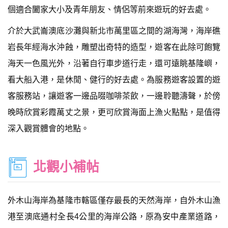
個適合闔家大小及青年朋友、情侶等前來遊玩的好去處。
介於大武崙澳底沙灘與新北市萬里區之間的湖海灣，海岸礁
岩長年經海水沖蝕，雕塑出奇特的造型，遊客在此除可飽覽
海天一色風光外，沿著自行車步道行走，還可遠眺基隆嶼，
看大船入港，是休閒、健行的好去處。為服務遊客設置的遊
客服務站，讓遊客一邊品啜咖啡茶飲，一邊聆聽濤聲，於傍
晚時欣賞彩霞萬丈之景，更可欣賞海面上漁火點點，是值得
深入觀賞體會的地點。
北觀小補帖
外木山海岸為基隆市轄區僅存最長的天然海岸，自外木山漁
港至澳底通村全長4公里的海岸公路，原為安中產業道路，