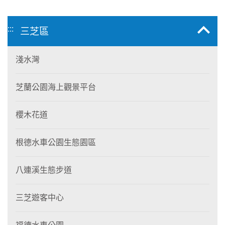
:::
三芝區
淺水灣
芝蘭公園海上觀景平台
櫻木花道
根德水車公園生態園區
八連溪生態步道
三芝遊客中心