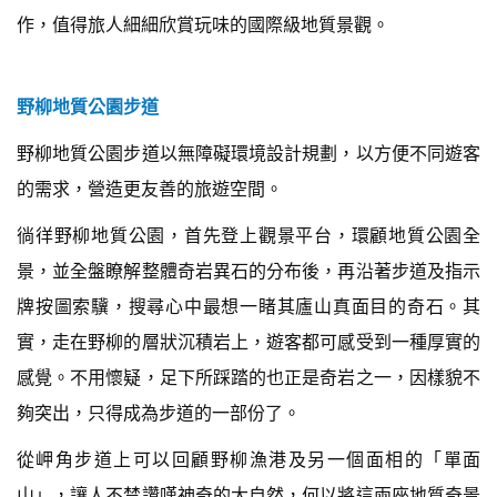
作，值得旅人細細欣賞玩味的國際級地質景觀。
野柳地質公園步道
野柳地質公園步道以無障礙環境設計規劃，以方便不同遊客
的需求，營造更友善的旅遊空間。
徜徉野柳地質公園，首先登上觀景平台，環顧地質公園全
景，並全盤瞭解整體奇岩異石的分布後，再沿著步道及指示
牌按圖索驥，搜尋心中最想一睹其廬山真面目的奇石。其
實，走在野柳的層狀沉積岩上，遊客都可感受到一種厚實的
感覺。不用懷疑，足下所踩踏的也正是奇岩之一，因樣貌不
夠突出，只得成為步道的一部份了。
從岬角步道上可以回顧野柳漁港及另一個面相的「單面
山」，讓人不禁讚嘆神奇的大自然，何以將這兩座地質奇景