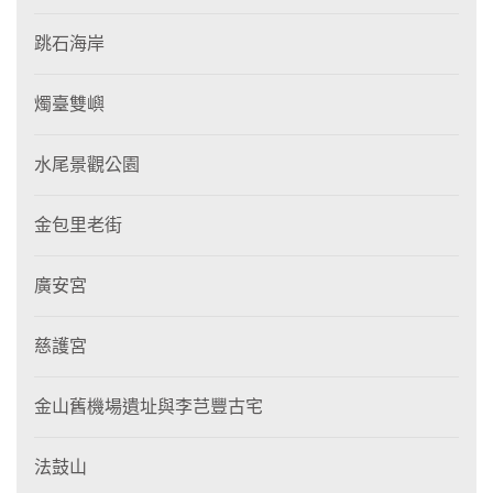
跳石海岸
燭臺雙嶼
水尾景觀公園
金包里老街
廣安宮
慈護宮
金山舊機場遺址與李芑豐古宅
法鼓山