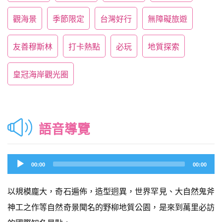
觀海景
季節限定
台灣好行
無障礙旅遊
友善穆斯林
打卡熱點
必玩
地質探索
皇冠海岸觀光圈
語音導覽
Audio
00:00
00:00
Player
以規模龐大，奇石遍佈，造型迥異，世界罕見、大自然鬼斧
神工之作等自然奇景聞名的野柳地質公園，是來到萬里必訪