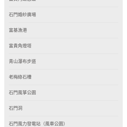
石門婚紗廣場
富基漁港
富貴角燈塔
青山瀑布步道
老梅綠石槽
石門風箏公園
石門洞
石門風力發電站（風車公園）