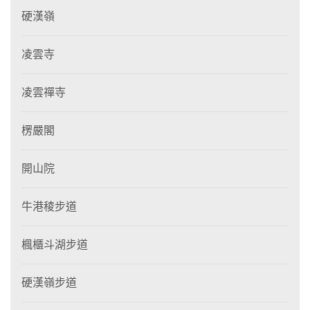
硬漢嶺
凌雲寺
凌雲禪寺
楞嚴閣
開山院
牛港稜步道
楓櫃斗湖步道
硬漢嶺步道