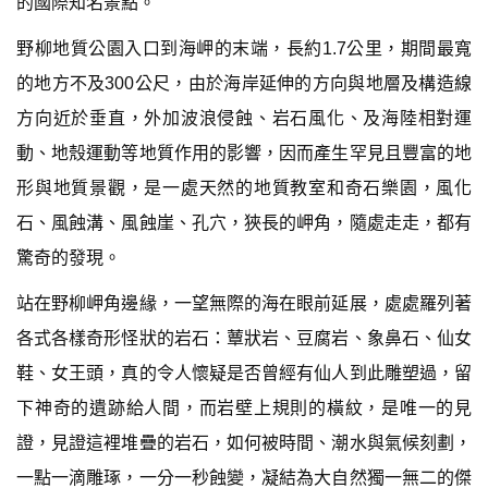
的國際知名景點。
野柳地質公園入口到海岬的末端，長約1.7公里，期間最寬
的地方不及300公尺，由於海岸延伸的方向與地層及構造線
方向近於垂直，外加波浪侵蝕、岩石風化、及海陸相對運
動、地殼運動等地質作用的影響，因而產生罕見且豐富的地
形與地質景觀，是一處天然的地質教室和奇石樂園，風化
石、風蝕溝、風蝕崖、孔穴，狹長的岬角，隨處走走，都有
驚奇的發現。
站在野柳岬角邊緣，一望無際的海在眼前延展，處處羅列著
各式各樣奇形怪狀的岩石：蕈狀岩、豆腐岩、象鼻石、仙女
鞋、女王頭，真的令人懷疑是否曾經有仙人到此雕塑過，留
下神奇的遺跡給人間，而岩壁上規則的橫紋，是唯一的見
證，見證這裡堆疊的岩石，如何被時間、潮水與氣候刻劃，
一點一滴雕琢，一分一秒蝕變，凝結為大自然獨一無二的傑