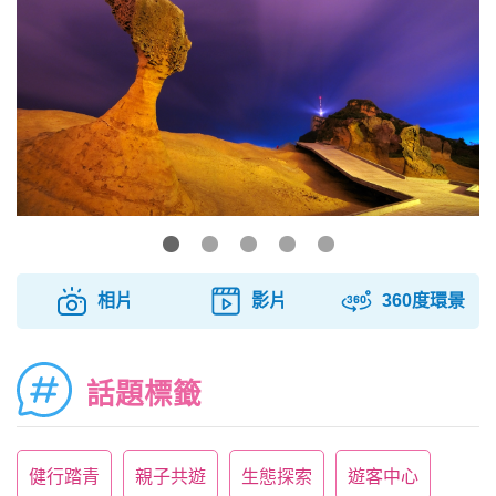
相片
影片
360度環景
話題標籤
健行踏青
親子共遊
生態探索
遊客中心