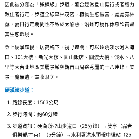
因此被分類為「鍛鍊級」步道，適合經常登山健行或者體力
較佳者行走，步道全線森林茂密，植物生態豐富，處處有林
蔭，夏日行走期間也不致於太酷熱，沿途可稍作休息欣賞豐
富生態環境。
登上硬漢嶺後，居高臨下，視野遼闊，可以遠眺淡水河入海
口、101大樓、新光大樓、圓山飯店、關渡大橋、淡水、八
里等大台北地區美麗景緻與觀音山周邊秀麗的十八連峰，美
景一覽無遺，盡收眼底。
硬漢嶺步道：
路線長度：1563公尺
步行時間：約60分鐘
步道資訊：硬漢嶺登山步道口（25分鐘）→雙亭（弱者
俱樂部/奉茶）（5分鐘）→水利署洪水預報中繼站（25