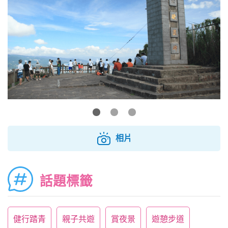
相片
話題標籤
健行踏青
親子共遊
賞夜景
遊憩步道