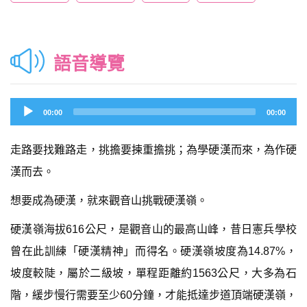
語音導覽
Audio
00:00
00:00
Player
走路要找難路走，挑擔要揀重擔挑；為學硬漢而來，為作硬
漢而去。
想要成為硬漢，就來觀音山挑戰硬漢嶺。
硬漢嶺海拔616公尺，是觀音山的最高山峰，昔日憲兵學校
曾在此訓練「硬漢精神」而得名。硬漢嶺坡度為14.87%，
坡度較陡，屬於二級坡，單程距離約1563公尺，大多為石
階，緩步慢行需要至少60分鐘，才能抵達步道頂端硬漢嶺，