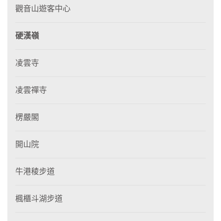
觀音山遊客中心
硬漢嶺
凌雲寺
凌雲禪寺
楞嚴閣
開山院
牛港稜步道
楓櫃斗湖步道