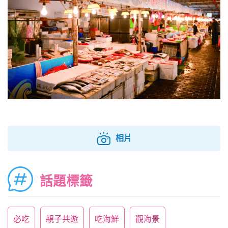
相片
話題標籤
必吃
親子共遊
吃海鮮
觀海景