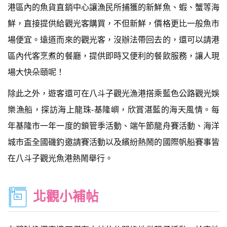
港區內的魚貨直銷中心讓漁民所捕獲的新鮮魚、蝦、蟹等海
鮮，直接提供給觀光客購買，不但新鮮，價格更比一般魚市
場便宜。遠道而來的觀光客，沒辦法帶回去的，還可以請港
區內代客烹煮的餐廳，提供即時又便利的餐飲服務，讓人現
場大快朵頤呢！
除此之外，遊客還可在八斗子觀光漁港搭乘藍色公路觀光娛
樂漁船，探訪海上龍珠-基隆嶼，欣賞湛藍的海天風情。每
年基隆市一年一度的鎖管季活動、端午節龍舟賽活動、海洋
城市盃全國磯釣邀請賽活動以及繽紛熱鬧的國際帆船賽事皆
在八斗子觀光魚港熱鬧舉行。
北觀小補帖