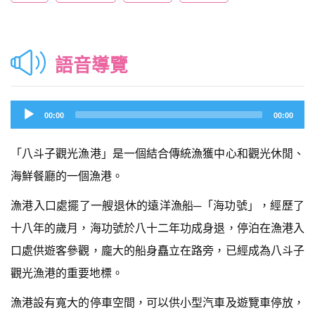
語音導覽
Audio
00:00
00:00
Player
「八斗子觀光漁港」是一個結合傳統漁獲中心和觀光休閒、
海鮮餐廳的一個漁港。
漁港入口處擺了一艘退休的遠洋漁船─「海功號」，經歷了
十八年的歲月，海功號於八十二年功成身退，停泊在漁港入
口處供遊客參觀，龐大的船身矗立在路旁，已經成為八斗子
觀光漁港的重要地標。
漁港設有寬大的停車空間，可以供小型汽車及遊覽車停放，