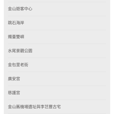
金山遊客中心
跳石海岸
燭臺雙嶼
水尾景觀公園
金包里老街
廣安宮
慈護宮
金山舊機場遺址與李芑豐古宅