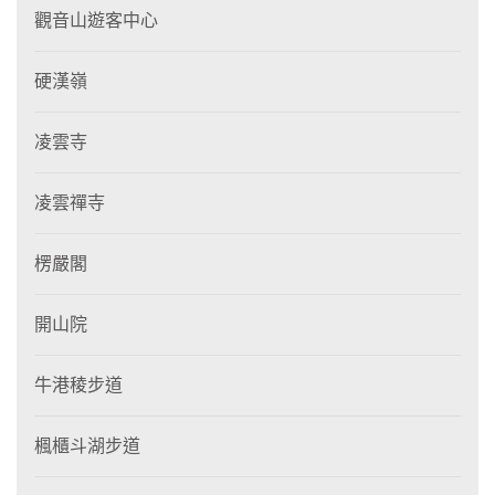
觀音山遊客中心
硬漢嶺
凌雲寺
凌雲禪寺
楞嚴閣
開山院
牛港稜步道
楓櫃斗湖步道