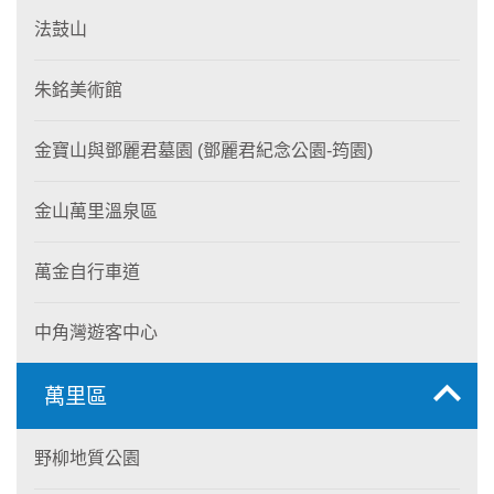
法鼓山
朱銘美術館
金寶山與鄧麗君墓園 (鄧麗君紀念公園-筠園)
金山萬里溫泉區
萬金自行車道
中角灣遊客中心
萬里區
野柳地質公園