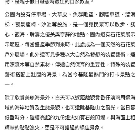
物，是親子假日遊憩時最佳的自然教室。
公園內設有停車場、大草皮、魚群雕塑、腳踏車道、溜滑
梯、觀景座椅、沙池等設施，是一個讓民眾可以散步、談
心、觀海、聆濤之優美與寧靜的地點。園內還有石花菜展示
示範區，每當盛產季節到來時，此處成為一個天然的石花菜
戶外展場。此外還可見多種以大自然為發想的裝置藝術，運
用漂流木等自然素材，傳遞自然保育的重要性，特殊的裝置
藝術搭配上壯闊的海景，為當今基隆最熱門的打卡景點之
一。
除了欣賞美麗海景外，白天可以近距離觀賞番仔澳灣周遭海
域的海岸地質及生態景觀，也可遠眺基隆山之風光，當日暮
低垂時分，陸續亮起的九份燈火如寶石般閃爍，與海面上相
輝映的點點漁火，更是不可錯過的絕佳景象。