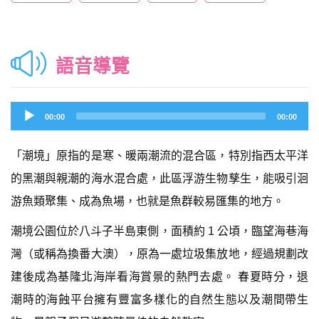
語音導覽
Audio
00:00
00:00
Player
「潮境」原指的是寒、暖兩潮流的混合區，特別指西太平洋
的黑潮與親潮的海水混合處，此區浮游生物孳生，能吸引洄
游魚類聚集、成為魚場，也就是魚群較易匯集的地方。
潮境公園位於八斗子半島東側，面積約 1 公頃，臨望海巷海
灣（或稱為換番大澳），原為一處垃圾集放地，經過規劃改
建後成為基隆北海岸看海賞景的熱門去處。 春夏時分，退
潮時的海蝕平台擁有豐富多樣化的自然生態以及潮間帶生