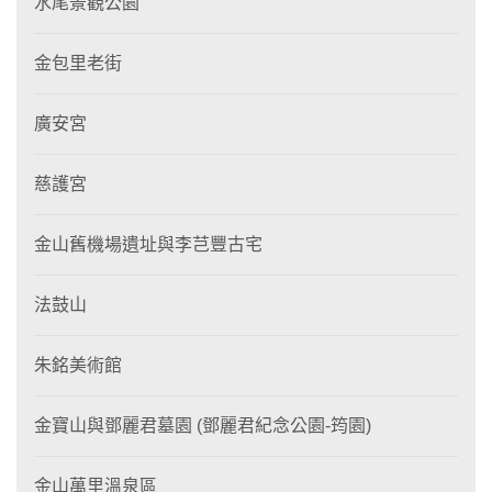
水尾景觀公園
金包里老街
廣安宮
慈護宮
金山舊機場遺址與李芑豐古宅
法鼓山
朱銘美術館
金寶山與鄧麗君墓園 (鄧麗君紀念公園-筠園)
金山萬里溫泉區