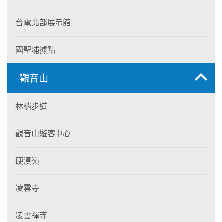
台電北部展示館
國聖埔據點
觀音山
林梢步道
觀音山遊客中心
硬漢嶺
凌雲寺
凌雲禪寺