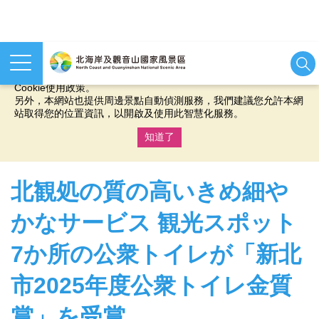
本網站使用cookies等相關技術以持續優化網站服務，並有助於為
您提供更佳的體驗，當您繼續使用本網站即表示您同意我們的
Cookie使用政策。
另外，本網站也提供周邊景點自動偵測服務，我們建議您允許本網
站取得您的位置資訊，以開啟及使用此智慧化服務。
知道了
:::
北観処の質の高いきめ細や
かなサービス 観光スポット
7か所の公衆トイレが「新北
市2025年度公衆トイレ金質
賞」を受賞