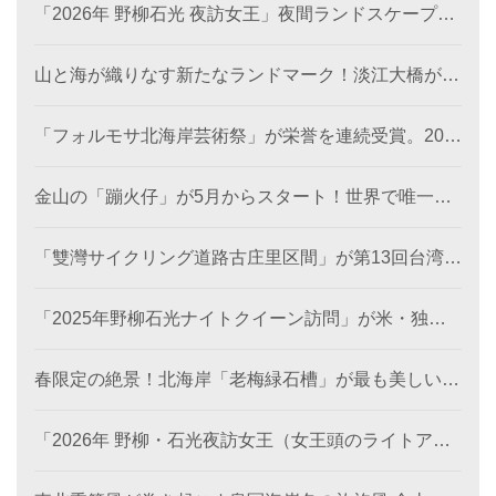
「2026年 野柳石光 夜訪女王」夜間ランドスケープ美
術館が6月28日に登場。
山と海が織りなす新たなランドマーク！淡江大橋が観
音山から北海岸を結び、低炭素観光ルートを創出。
「フォルモサ北海岸芸術祭」が栄誉を連続受賞。202
4年の「濱線測繪」と2025年の「漂流木演義」が、と
もに2026年アメリカ「MUSEデザインアワード（金
金山の「蹦火仔」が5月からスタート！世界で唯一の
賞）」を受賞。
「蹦火漁」が期間限定で登場。
「雙灣サイクリング道路古庄里区間」が第13回台湾景
観大賞を受賞し、世界レベルの海岸美を創出。
「2025年野柳石光ナイトクイーン訪問」が米・独・
仏・英の国際デザイン賞を席巻、台湾観光のソフトパ
ワーを照らす
春限定の絶景！北海岸「老梅緑石槽」が最も美しい季
節に！
「2026年 野柳・石光夜訪女王（女王頭のライトアッ
プイベント）」のプレ企画がスタート！《双后伝承》
デジタル作品の公募が本日より開始、世界中から代表