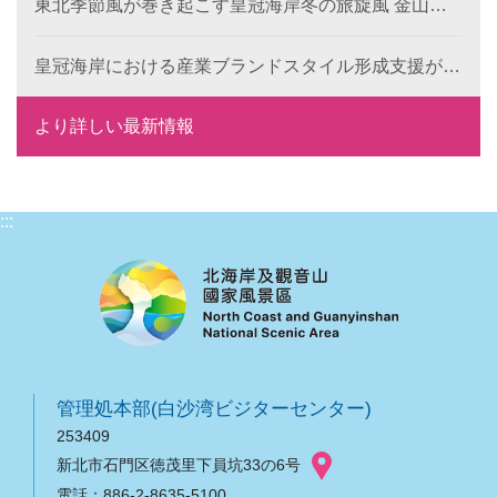
東北季節風が巻き起こす皇冠海岸冬の旅旋風 金山・
的な地形景観の新たな表現を募集します。
萬里で楽しむレジャー・食事・温泉
皇冠海岸における産業ブランドスタイル形成支援が成
果を発揮： 6つの特色ある目玉で、地域ブランドの国
際競争力を向上
より詳しい最新情報
:::
管理処本部(白沙湾ビジターセンター)
253409
新北市石門区徳茂里下員坑33の6号
電話：886-2-8635-5100