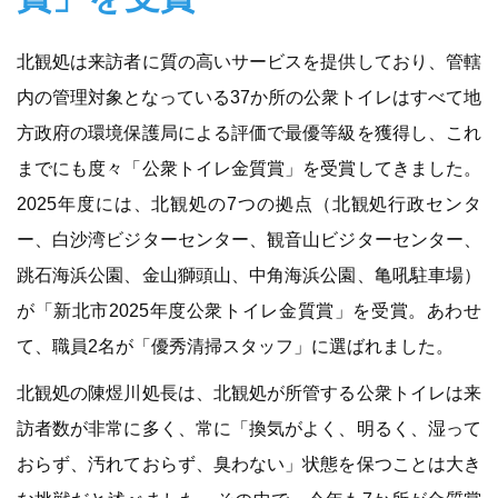
北観処は来訪者に質の高いサービスを提供しており、管轄
内の管理対象となっている37か所の公衆トイレはすべて地
方政府の環境保護局による評価で最優等級を獲得し、これ
までにも度々「公衆トイレ金質賞」を受賞してきました。
2025年度には、北観処の7つの拠点（北観処行政センタ
ー、白沙湾ビジターセンター、観音山ビジターセンター、
跳石海浜公園、金山獅頭山、中角海浜公園、亀吼駐車場）
が「新北市2025年度公衆トイレ金質賞」を受賞。あわせ
て、職員2名が「優秀清掃スタッフ」に選ばれました。
北観処の陳煜川処長は、北観処が所管する公衆トイレは来
訪者数が非常に多く、常に「換気がよく、明るく、湿って
おらず、汚れておらず、臭わない」状態を保つことは大き