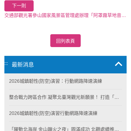
下一則
交通部觀光署參山國家風景區管理處辦理「阿罩霧草地音樂會」，歡迎參加！
回列表頁
:::
最新消息
2026城鎮韌性(防空)演習：行動網路降速演練
整合戰力跨區合作 凝聚北臺灣觀光新願景！ 打造「生
態與商業共生」黃金旅遊廊帶
2026城鎮韌性(防空)演習行動網路降速演練
「曜動北海岸 金山蹦火之夜」圓滿成功 北觀處續推照