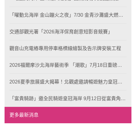
片徵選與外籍青年免費體驗接軌國際四季觀光
「曜動北海岸 金山蹦火之夜」7/30 金青沙灘盛大燃
燒！
交通部觀光署「2026海洋保育創意短影音競賽」
觀音山充電樁專用停車格標線繪製及告示牌安裝工程
2026福爾摩沙北海岸藝術季 「潮歌」7月18日重磅登
場 榮獲東京設計金獎 限定兩大週末夜間免費入館
2026夏季旅展盛大揭幕！北觀處邀請暢遊魅力皇冠海
岸！
「富貴騎跡」邀全民騎遊皇冠海岸 9月12日從富貴角出
發 探索北海岸山海風光與在地魅力
更多最新消息