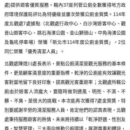
處)提供遊客優質服務，轄內37座列管公廁全數獲得地方政
府環境保護局評比為特優級並屢次榮獲公廁金質獎。114年
度北觀處7處據點（北觀處行政中心、白沙灣遊客中心、觀
音山遊客中心、跳石海濱公園、金山獅頭山、中角海濱公園
及龜吼停車場）榮獲「新北市114年度公廁金質獎」，2位
同仁榮獲「優秀清潔人員」。
北觀處陳煜川處長表示，景點公廁清潔是觀光服務的基本條
件，更是顧客滿意度的重要指標，乾淨的公廁能有效讓觀光
客對當地留下良好印象，提高觀光客重遊率；北觀處所轄公
廁由於遊客人流龐大，要隨時做到通風、明亮、不濕、不
髒、不臭，是很大的挑戰。本次能再次獲得7處金質獎，特
別要感謝辛勞的清潔服務人員，肯定他們的認真表現，北觀
處秉持服務遊客的熱情，未來將持續以「乾淨舒適、性別友
善、智慧管理」三大面向推動公廁環境，展現尊重和體諒，