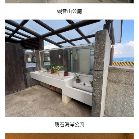
觀音山公廁
跳石海岸公廁