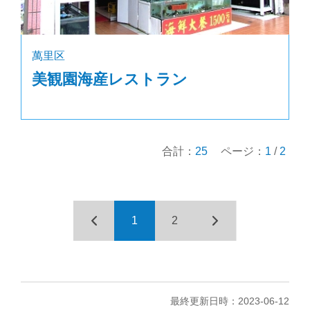
萬里区
美観園海産レストラン
合計：
25
ページ：
1
/
2
1
2
最終更新日時：2023-06-12