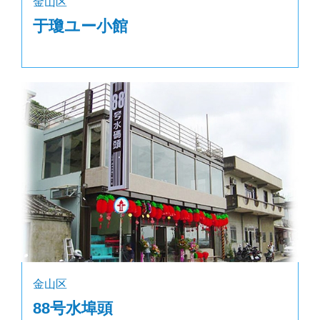
金山区
于瓊ユー小館
金山区
88号水埠頭