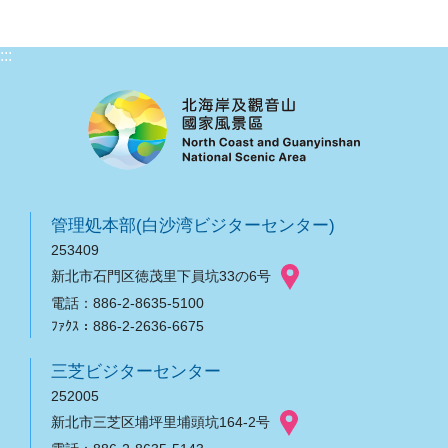
:::
管理処本部(白沙湾ビジターセンター)
253409
新北市石門区徳茂里下員坑33の6号
電話：886-2-8635-5100
ﾌｧｸｽ：886-2-2636-6675
三芝ビジターセンター
252005
新北市三芝区埔坪里埔頭坑164-2号