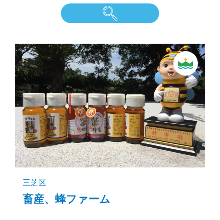
三芝区
畜産、蜂ファーム