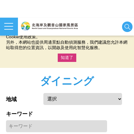
本網站使用cookies等相關技術以持續優化網站服務，並有助於為
您提供更佳的體驗，當您繼續使用本網站即表示您同意我們的
Cookie使用政策。
另外，本網站也提供周邊景點自動偵測服務，我們建議您允許本網
站取得您的位置資訊，以開啟及使用此智慧化服務。
知道了
:::
ダイニング
地域
キーワード