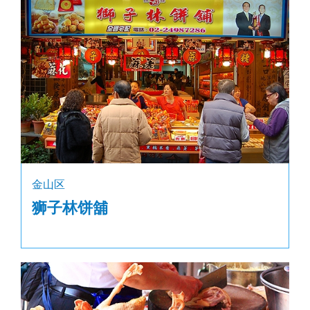
金山区
狮子林饼舖