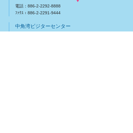
電話：886-2-2292-8888
ﾌｧｸｽ：886-2-2291-9444
中角湾ビジターセンター
208003
新北市金山区海興路180-3号
電話：886-2-2408-2319
基隆管理所
202009
基隆市中正区平一路360号
電話：886-2-2462-2981
ﾌｧｸｽ：886-2-2462-2960
Copyright © 北海岸および観音山国家風景区. All rights
reserved.
あなたは
37354905
番目の訪問者です