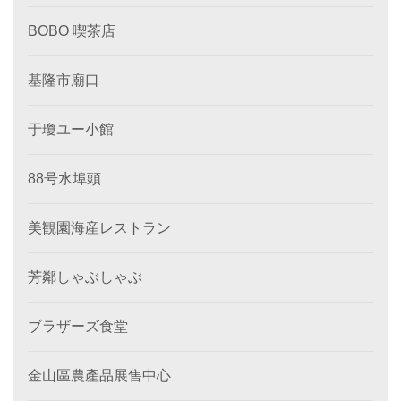
BOBO 喫茶店
基隆市廟口
于瓊ユー小館
88号水埠頭
美観園海産レストラン
芳鄰しゃぶしゃぶ
ブラザーズ食堂
金山區農產品展售中心