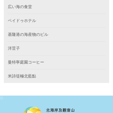
広い海の食堂
ベイドゥホテル
基隆港の海産物のビル
洋荳子
曼特寧庭園コーヒー
米詩堤極北藍點
:::