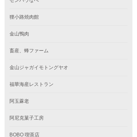
センハウなべ
狸小路焼肉館
金山鴨肉
畜産、蜂ファーム
金山ジャガイモトングヤオ
福華海産レストラン
阿玉蔴老
阿尼克菓子工房
BOBO 喫茶店