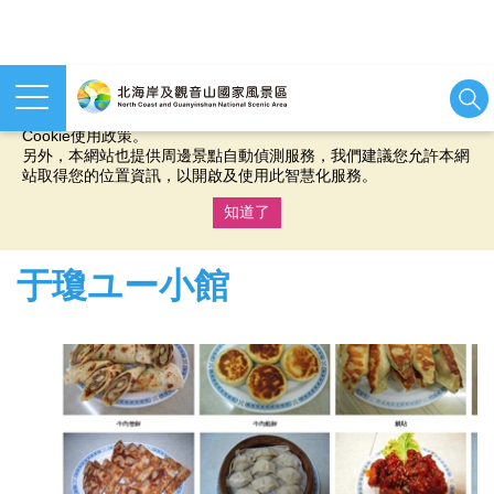
本網站使用cookies等相關技術以持續優化網站服務，並有助於為
您提供更佳的體驗，當您繼續使用本網站即表示您同意我們的
Cookie使用政策。
另外，本網站也提供周邊景點自動偵測服務，我們建議您允許本網
站取得您的位置資訊，以開啟及使用此智慧化服務。
知道了
:::
于瓊ユー小館