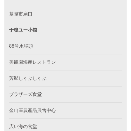
基隆市廟口
于瓊ユー小館
88号水埠頭
美観園海産レストラン
芳鄰しゃぶしゃぶ
ブラザーズ食堂
金山區農產品展售中心
広い海の食堂