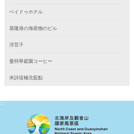
ベイドゥホテル
基隆港の海産物のビル
洋荳子
曼特寧庭園コーヒー
米詩堤極北藍點
:::