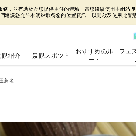
站服務，並有助於為您提供更佳的體驗，當您繼續使用本網站即表
們建議您允許本網站取得您的位置資訊，以開啟及使用此智
おすすめのル
フェ
北観紹介
景観スポツト
ート
玉蔴老