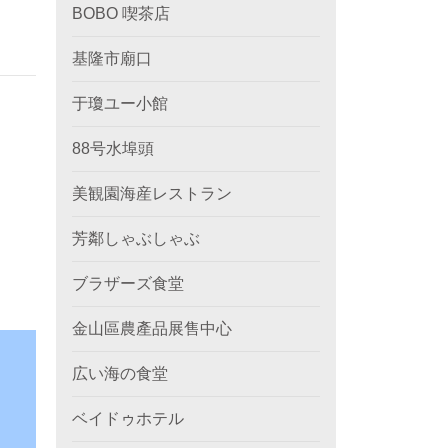
BOBO 喫茶店
基隆市廟口
于瓊ユー小館
88号水埠頭
美観園海産レストラン
芳鄰しゃぶしゃぶ
ブラザーズ食堂
金山區農產品展售中心
広い海の食堂
ベイドゥホテル