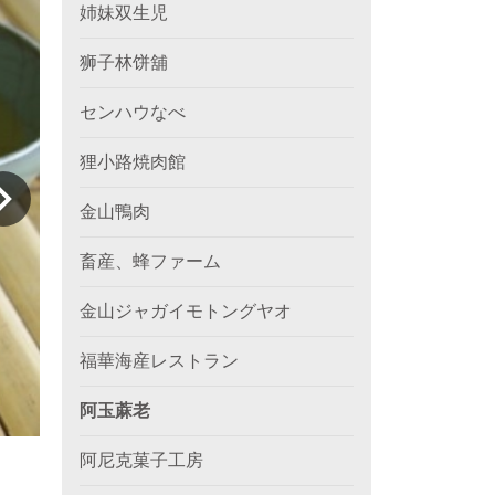
姉妹双生児
狮子林饼舖
センハウなべ
狸小路焼肉館
金山鴨肉
畜産、蜂ファーム
金山ジャガイモトングヤオ
福華海産レストラン
阿玉蔴老
阿尼克菓子工房