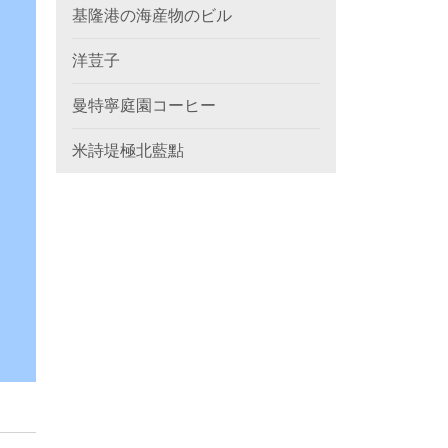
基隆港の海産物のビル
洋荳子
曼特寧庭園コーヒー
米詩堤極北藍點