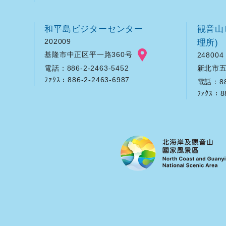
和平島ビジターセンター
観音山
202009
理所)
基隆市中正区平一路360号
248004
新北市五
電話：886-2-2463-5452
ﾌｧｸｽ：886-2-2463-6987
電話：886
ﾌｧｸｽ：8