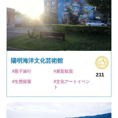
陽明海洋文化芸術館
#親子旅行
#展覧観賞
211
#生態探索
#文化アートイベン
ト