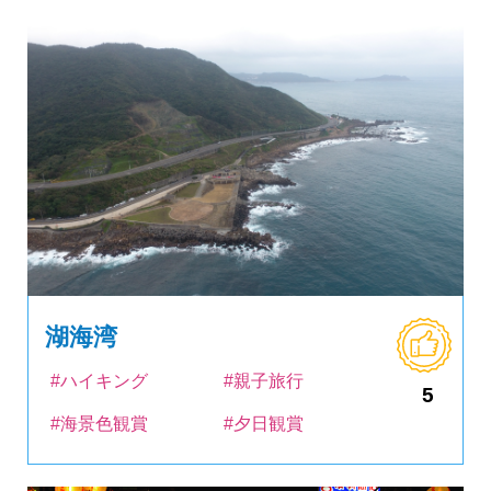
湖海湾
#ハイキング
#親子旅行
5
#海景色観賞
#夕日観賞