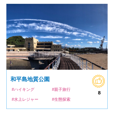
和平島地質公園
#ハイキング
#親子旅行
8
#水上レジャー
#生態探索