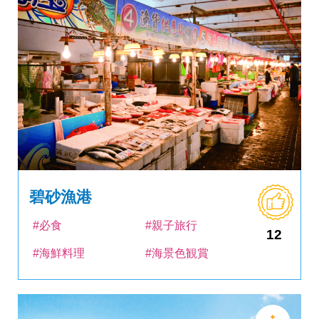
碧砂漁港
#必食
#親子旅行
12
#海鮮料理
#海景色観賞