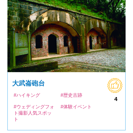
大武崙砲台
#ハイキング
#歴史古跡
4
#ウェディングフォ
#体験イベント
ト撮影人気スポッ
ト