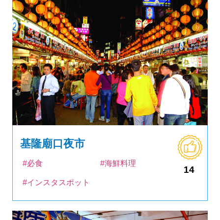
基隆廟口夜市
#必食
#海鮮料理
14
#インスタスポット