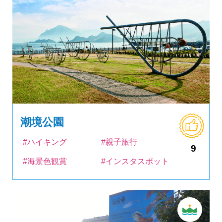
潮境公園
#ハイキング
#親子旅行
9
#海景色観賞
#インスタスポット