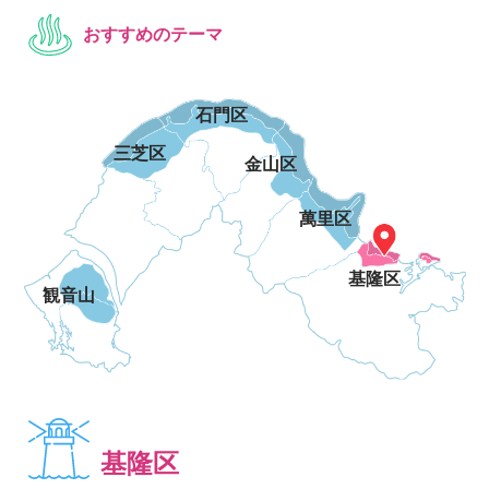
おすすめのテーマ
石門区
三芝区
金山区
萬里区
基隆区
観音山
基隆区