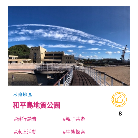
基隆地區
和平島地質公園
8
#健行踏青
#親子共遊
#水上活動
#生態探索