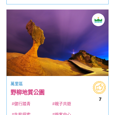
萬里區
野柳地質公園
7
#健行踏青
#親子共遊
#生態探索
#遊客中心