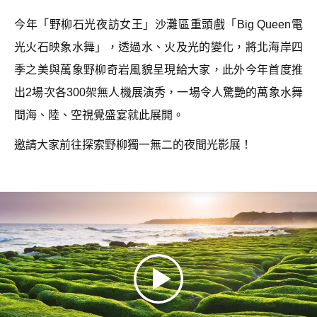
今年「野柳石光夜訪女王」沙灘區重頭戲「Big Queen電
光火石映象水舞」，透過水、火及光的變化，將北海岸四
季之美與萬象野柳奇岩風貌呈現給大家，此外今年首度推
出2場次各300架無人機展演秀，一場令人驚艷的萬象水舞
間海、陸、空視覺盛宴就此展開。
邀請大家前往探索野柳獨一無二的夜間光影展！