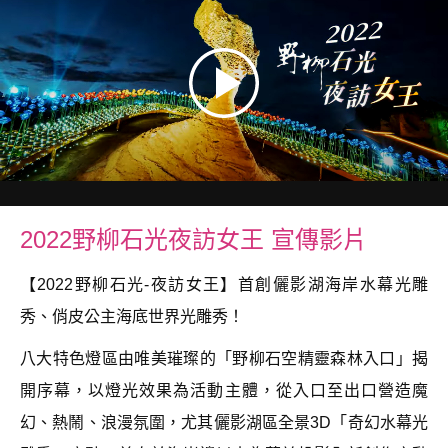
2022野柳石光夜訪女王 宣傳影片
【2022野柳石光-夜訪女王】首創儷影湖海岸水幕光雕
秀、俏皮公主海底世界光雕秀！
八大特色燈區由唯美璀璨的「野柳石空精靈森林入口」揭
開序幕，以燈光效果為活動主體，從入口至出口營造魔
幻、熱鬧、浪漫氛圍，尤其儷影湖區全景3D「奇幻水幕光