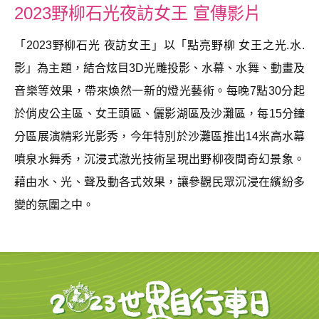
2023野柳石光夜訪女王 宣傳影片
「2023野柳石光 夜訪女王」以「點亮野柳 女王之光.水.
影」為主題，結合炫目3D光雕投影、水幕、水舞、動畫及
音樂等效果，帶來煥然一新的燈光藝術。每晚7點30分起
於俏皮公主區、女王頭區、儷影湖區及沙灘區，每15分鐘
分區展演精彩光影秀，今年特別於沙灘區推出14米高水幕
噴泉水舞秀，沉浸式激光技術呈現出野柳夜間奇幻景象。
藉由水、光、聲及動各式效果，讓參觀民眾沉浸在繽紛多
變的氛圍之中。