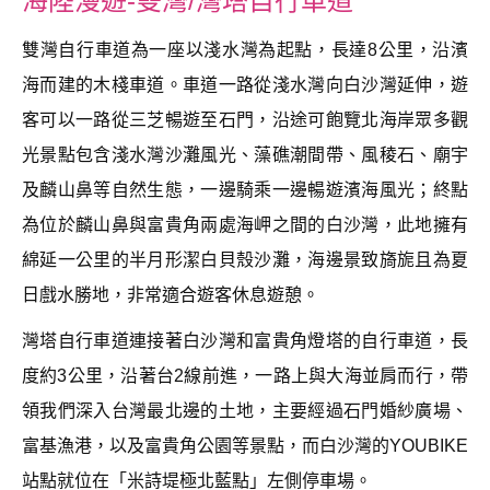
海陸漫遊-雙灣/灣塔自行車道
雙灣自行車道為一座以淺水灣為起點，長達8公里，沿濱
海而建的木棧車道。車道一路從淺水灣向白沙灣延伸，遊
客可以一路從三芝暢遊至石門，沿途可飽覽北海岸眾多觀
光景點包含淺水灣沙灘風光、藻礁潮間帶、風稜石、廟宇
及麟山鼻等自然生態，一邊騎乘一邊暢遊濱海風光；終點
為位於麟山鼻與富貴角兩處海岬之間的白沙灣，此地擁有
綿延一公里的半月形潔白貝殼沙灘，海邊景致旖旎且為夏
日戲水勝地，非常適合遊客休息遊憩。
灣塔自行車道連接著白沙灣和富貴角燈塔的自行車道，長
度約3公里，沿著台2線前進，一路上與大海並肩而行，帶
領我們深入台灣最北邊的土地，主要經過石門婚紗廣場、
富基漁港，以及富貴角公園等景點，而白沙灣的YOUBIKE
站點就位在「米詩堤極北藍點」左側停車場。