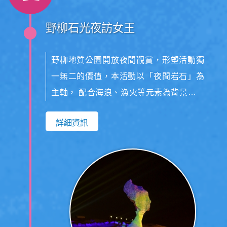
野柳石光夜訪女王
野柳地質公園開放夜間觀賞，形塑活動獨
一無二的價值，本活動以「夜間岩石」為
主軸， 配合海浪、漁火等元素為背景，呈
現「夜間觀賞」之獨特性，配合蕈石群的
詳細資訊
個別蕈石特殊光影呈現，與光影主題以多
色的燈光變化搭配音樂的呈現， 讓遊客有
機會感受海天一色的夜景、感受夜晚海
邊，晚風習來，石光爍爍，令人終身難忘
的體驗。