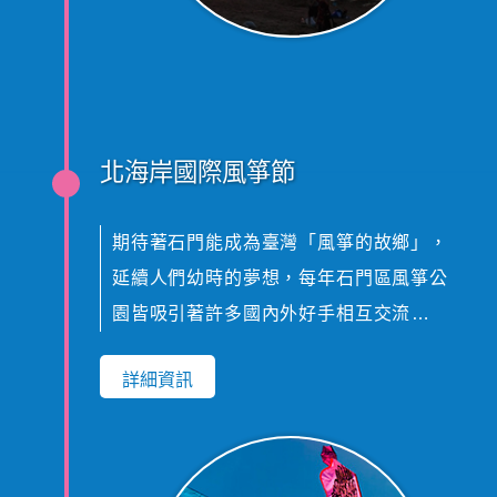
打造成為一個熱鬧繽紛的嘉年華會場，規
劃有草地舞台區、濱海童趣區和沙灘樂活
區等三大活動區，安排有爵士搖滾草地音
樂會、變妝踩街活動、租借自行車遊雙
北海岸國際風箏節
灣、小丑魔術親子互動、INS風海灘道具打
卡活動及消費抽獎活動等等，滿滿活動驚
喜，為民眾打造好玩無限的秋日週末。
期待著石門能成為臺灣「風箏的故鄉」，
延續人們幼時的夢想，每年石門區風箏公
園皆吸引著許多國內外好手相互交流、共
襄盛舉，蔚藍的天空中佈滿著各式異國風
詳細資訊
情、民俗傳統的多元化風箏，藉此活動推
廣，不僅讓風箏製作技術及放飛技巧不斷
精進，更讓北海岸風箏節名揚海外、躍上
國際舞臺大放異彩。