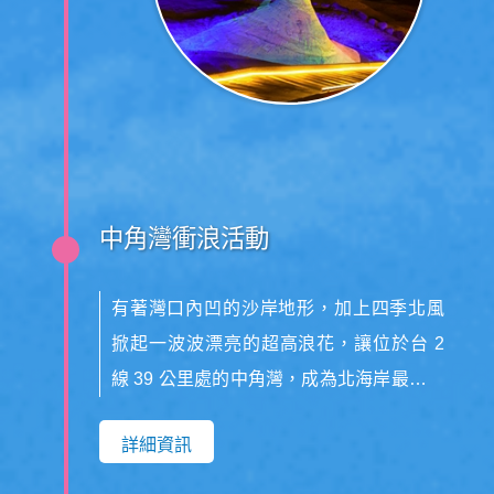
中角灣衝浪活動
有著灣口內凹的沙岸地形，加上四季北風
掀起一波波漂亮的超高浪花，讓位於台 2
線 39 公里處的中角灣，成為北海岸最知名
的衝浪天堂。這個絕佳的衝浪地點，每到
詳細資訊
假日總是聚集許多衝浪客，在海面上乘風
逐浪。這裡也有多家俱樂部提供浪板租借