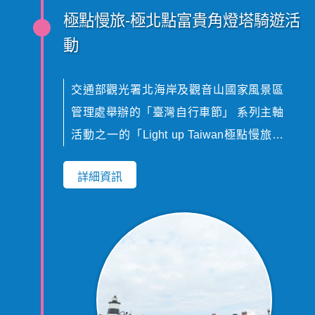
極點慢旅-極北點富貴角燈塔騎遊活
動
交通部觀光署北海岸及觀音山國家風景區
管理處舉辦的「臺灣自行車節」 系列主軸
活動之一的「Light up Taiwan極點慢旅」
活動，係以極具特色的燈塔為主題，搭配
詳細資訊
自行車慢旅騎乘方式，串連起精華的熱門
景點，同時也希望藉由推廣單車這項最貼
近在地的旅遊方式，引導遊客領略北海岸
的美景、美食與地方人情味。