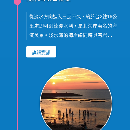
從淡水方向進入三芝不久，約於台2線16公
里處即可到達淺水灣，是北海岸著名的海
濱美景。淺水灣的海岸線同時具有岩岸與
沙灣的特質，左半邊為岩岸，有許多突出
詳細資訊
的巨岩；右半邊為沙灘，由長時間沉澱而
成的藻礁地形和半月形的沙灘組合而成，
是為淺水灣的一大特色。海岸不遠處有一
片礁石區，許多遊客會到沙灘上逐浪拾
貝，漫步在寬闊平直的米白色沙灘上既浪
漫又愜意。若是想要感受海風吹拂的恣
意，也可騎著腳踏車來淺水灣自行車木棧
道體驗風吹草舞的自然韻律，令人心曠神
怡。淺水灣秋日饗宴以將淺水灣海濱公園