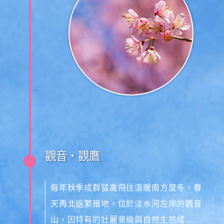
觀音‧觀鷹
每年秋季成群猛禽飛往溫暖南方度冬，春
天再北返繁殖地，位於淡水河左岸的觀音
山，因特有的壯麗景緻與自然生態成為臺