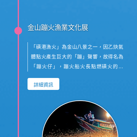
金山蹦火漁業文化展
「磺港漁火」為金山八景之一，因乙炔氣
體點火產生巨大的「蹦」聲響，故得名為
「蹦火仔」，蹦火船火長點燃磺火的瞬
間，青鱗魚隨火光集體躍出海面，船員使
詳細資訊
用叉手網將漁獲撈起，那震撼的畫面讓人
讚嘆不已。