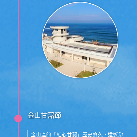
與教學，不管你是初學者或是進階者，都
能在這片沙灘找到衝浪的快感。
金山甘藷節
金山產的「紅心甘藷」歷史悠久、遠近馳