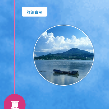
灣猛禽往返遷徒的必經路徑，每年四、五
詳細資訊
月間觀音山區約可見到十餘種猛禽，其中
又以赤腹鷹、灰面鵟鷹、鳳頭蒼鷹、大冠
鷲等「觀音四秀」為多。
夏