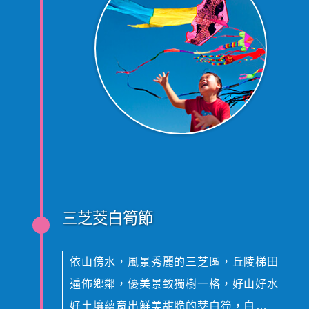
三芝茭白筍節
依山傍水，風景秀麗的三芝區，丘陵梯田
遍佈鄉鄰，優美景致獨樹一格，好山好水
好土壤蘊育出鮮美甜脆的茭白筍，白淨光