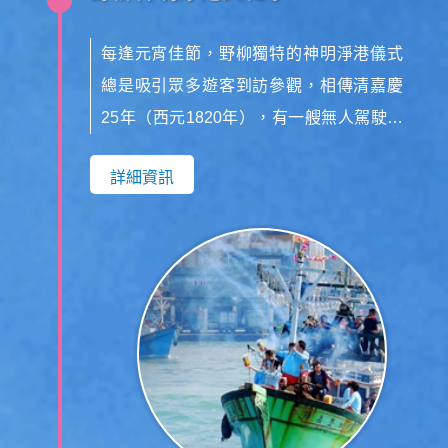
每逢元宵佳節，野柳獨特的神明淨港儀式
總是吸引眾多遊客到訪參觀，相傳清嘉慶
25年（西元1820年），有一艘無人駕駛的
船，載著開漳聖王神像和建材，在野柳港
詳細資訊
外載浮載沉，當地里民迎此神像，建為保
安宮。