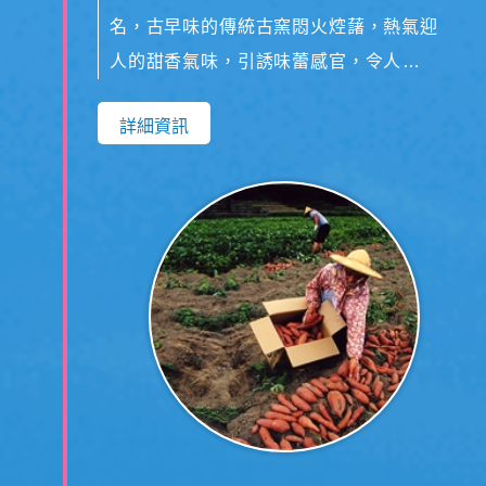
名，古早味的傳統古窯悶火焢藷，熱氣迎
人的甜香氣味，引誘味蕾感官，令人食指
大動，橙黃鬆軟的質地入口即化，讓您甜
詳細資訊
在嘴裡、暖在心裡。