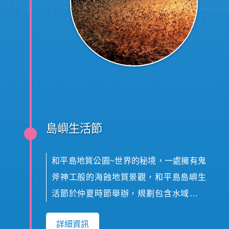
島嶼生活節
和平島地質公園~世界的秘境，一處擁有鬼
斧神工般的海蝕地質景觀，和平島島嶼生
活節於仲夏時節舉辦，規劃包含水域遊憩
活動、手作DIY、在地音樂會、島嶼市集、
詳細資訊
特色講座、地方小旅行、沉浸式體驗等，