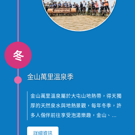
冬
金山萬里溫泉季
金山萬里溫泉屬於大屯山地熱帶，得天獨
厚的天然泉水與地熱景觀，每年冬季，許
多人偕伴前往享受泡湯樂趣，金山、萬里
不同的泉質，不僅能滋潤皮膚，促進血液
詳細資訊
循環，亦有美白之效。