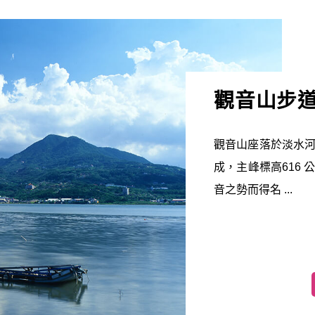
觀音山步
觀音山座落於淡水
成，主峰標高616
音之勢而得名 ...