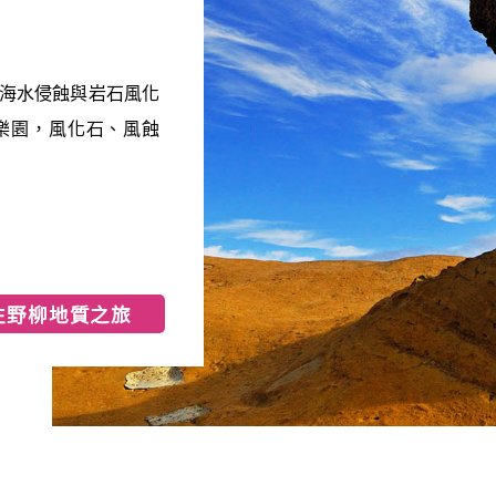
海水侵蝕與岩石風化
樂園，風化石、風蝕
往野柳地質之旅