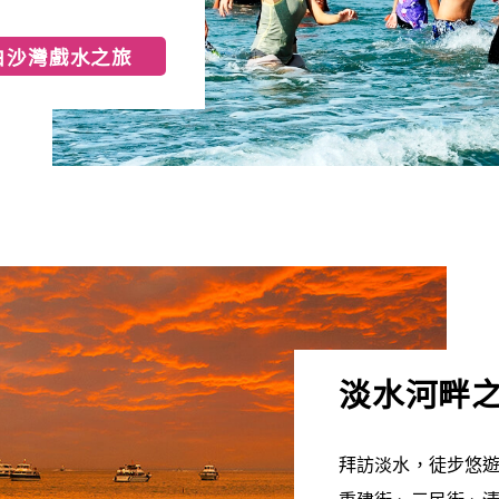
白沙灣戲水之旅
淡水河畔
拜訪淡水，徒步悠