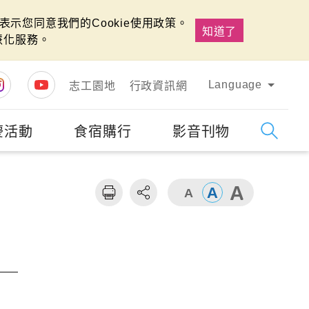
示您同意我們的Cookie使用政策。
知道了
慧化服務。
Language
志工園地
行政資訊網
慶活動
食宿購行
影音刊物
字級
大