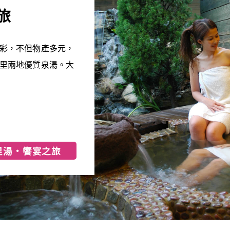
旅
彩，不但物產多元，
里兩地優質泉湯。大
里湯‧饗宴之旅