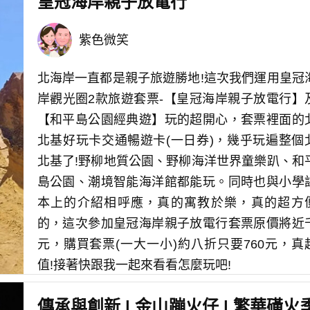
皇冠海岸親子放電行
紫色微笑
北海岸一直都是親子旅遊勝地!這次我們運用皇冠
岸觀光圈2款旅遊套票-【皇冠海岸親子放電行】
【和平島公園經典遊】玩的超開心，套票裡面的
北基好玩卡交通暢遊卡(一日券)，幾乎玩遍整個
北基了!野柳地質公園、野柳海洋世界童樂趴、和
島公園、潮境智能海洋館都能玩。同時也與小學
本上的介紹相呼應，真的寓教於樂，真的超方
的，這次參加皇冠海岸親子放電行套票原價將近
元，購買套票(一大一小)約八折只要760元，真
值!接著快跟我一起來看看怎麼玩吧!
更多內容
傳承與創新 | 金山蹦火仔 | 繁華磺火