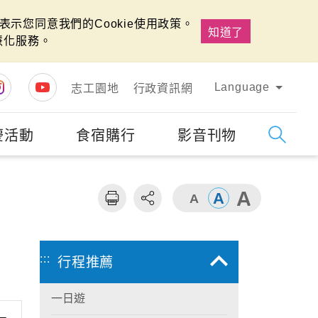
示您同意我們的Cookie使用政策。
知道了
慧化服務。
Language
志工園地
行政資訊網
慶活動
食宿購行
影音刊物
字級
大
:::
行程推薦
一日遊