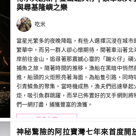
與尋基隆嶼之樂
吃米
當星光繁多的夜晚降臨，有些人選擇沉浸在城市
繁華中，而另一群人卻心懷期待，開著車沿著北
岸前往金山，追尋著那震撼心靈的「蹦火仔」磺
捕魚之旅。隨著時間的推移，漁船在黑暗中悄然
進，船頭的火炬照亮著海面，為船隻引路，同時
引青鱗魚的聚集。當時機成熟，漁夫們迅速舉起
炬，吸引魚群跳躍，而早已佈置好的叉手網則將
們一網打盡，捕獲豐富的漁獲。
更多內容
神秘驚險的阿拉寶灣七年來首度開