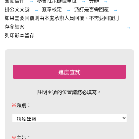
查閱信件
秘書批示辦理單位
分辦
掛公文文號
簽奉核定
派訂是否需回覆
如果需要回覆則由本處承辦人員回覆、不需要回覆則
存參結案
列印影本留存
註明＊號的位置請務必填寫。
※
類別：
※
主旨：