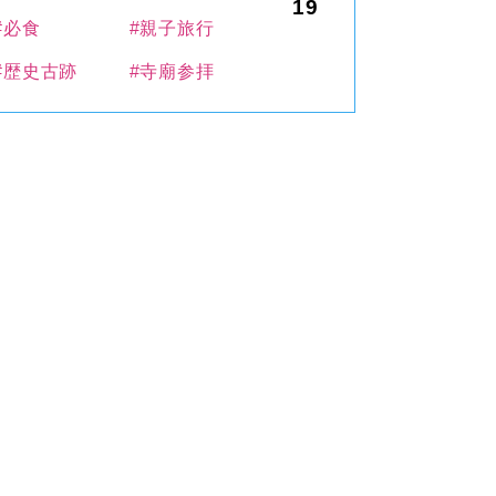
19
#必食
#親子旅行
#歴史古跡
#寺廟参拝