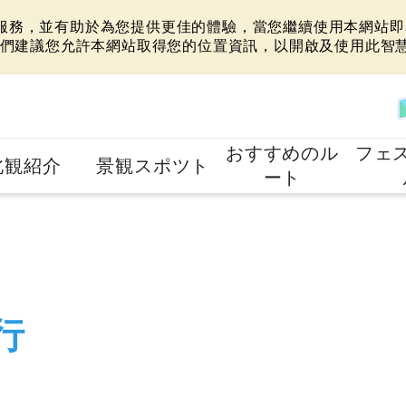
站服務，並有助於為您提供更佳的體驗，當您繼續使用本網站即表
們建議您允許本網站取得您的位置資訊，以開啟及使用此智
おすすめのル
フェ
北観紹介
景観スポツト
ート
行