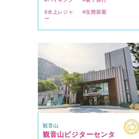
#水上レジャ
#生態探索
ー
観音山
観音山ビジターセンタ