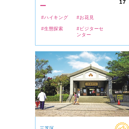
17
ー
#ハイキング
#お花見
#生態探索
#ビジターセ
ンター
三芝区