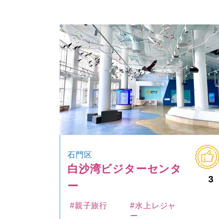
石門区
白沙湾ビジターセンタ
3
ー
#親子旅行
#水上レジャ
ー