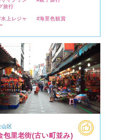
グ旅行
#水上レジャ
#海景色観賞
ー
金山区
金包里老街(古い町並み)