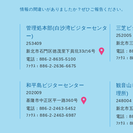
情報の間違いがありましたか？ぜひご報告ください。
管理処本部(白沙湾ビジターセンタ
三芝ビ
ー)
252005
新北市三
253409
新北市石門区徳茂里下員坑33の6号
電話：886
ﾌｧｸｽ：8
電話：886-2-8635-5100
ﾌｧｸｽ：886-2-2636-6675
和平島ビジターセンター
観音山
202009
理所)
基隆市中正区平一路360号
248004
新北市五
電話：886-2-2463-5452
ﾌｧｸｽ：886-2-2463-6987
電話：886
ﾌｧｸｽ：8