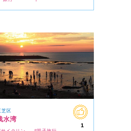
三芝区
浅水湾
1
#サイクリン
#親子旅行