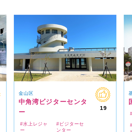
金山区
中角湾ビジターセンタ
19
ー
#水上レジャ
#ビジターセ
ー
ンター