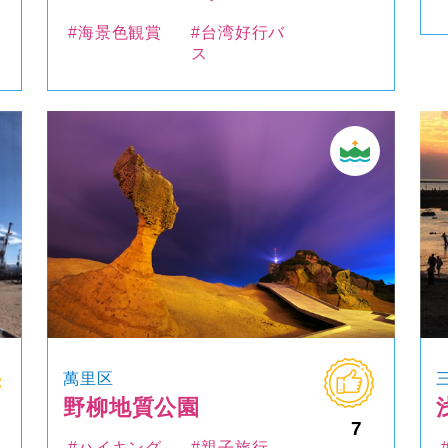
#海景色観賞
#台湾好行バ
ス
萬里区
野柳地質公園
7
#ハイキング
#親子旅行