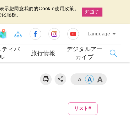
示您同意我們的Cookie使用政策。
知道了
慧化服務。
Language
スティバ
デジタルアー
旅行情報
ル
カイブ
リスト#