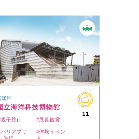
基隆区
国立海洋科技博物館
11
#親子旅行
#展覧観賞
#バリアフリ
#体験イベン
ー旅行
ト