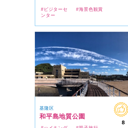
#ビジターセ
#海景色観賞
ンター
基隆区
和平島地質公園
8
#ハイキング
#親子旅行