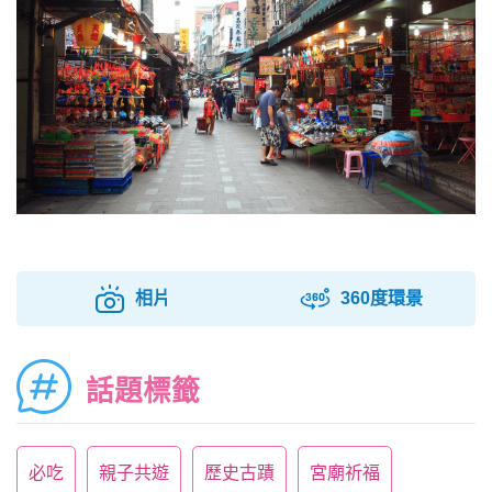
相片
360度環景
話題標籤
必吃
親子共遊
歷史古蹟
宮廟祈福