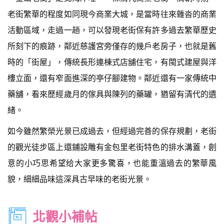
老街繁華的程度如同現今商業大城，是當時往來雜沓的商業
活動區域，走過一趟，可以發現老街保有許多過去繁華歷史
所刻下的痕跡，鄰近慈護宮旁僅存的幾戶老房子，也就是舊
時的「街屋」，傳統長形連棟式店舖住宅，有閩式建屋與洋
樓立面，還有窄面進深的亭仔腳建物。鄰近還有一家傳統中
藥舖，看來歷經歲月的傢具與陳列的藥罐，猶留有清代的遺
緒。
如今雖然繁榮光景已成過去，但經過完善的保存規劃，老街
的觀光徒步區上還鋪設雕有金包里老街特色的排水溝蓋，創
意的小巧思希望给大家更多驚喜，也能重溫過去的繁華風
貌，細細品味這深具古早味的老街光景。
北觀小補帖