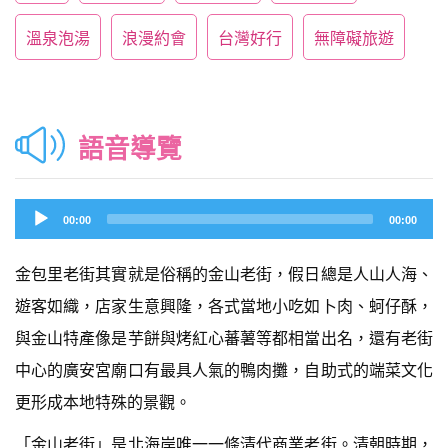
溫泉泡湯
浪漫約會
台灣好行
無障礙旅遊
語音導覽
Audio
00:00
00:00
Player
金包里老街其實就是俗稱的金山老街，假日總是人山人海、
遊客如織，店家生意興隆，各式當地小吃如卜肉、蚵仔酥，
與金山特產像是芋餅與烤紅心蕃薯等都相當出名，還有老街
中心的廣安宮廟口有最具人氣的鴨肉攤，自助式的端菜文化
更形成本地特殊的景觀。
「金山老街」是北海岸唯一一條清代商業老街。清朝時期，