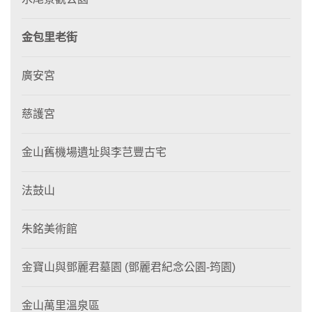
金包里老街
廣安宮
慈護宮
金山舊機場遺址與李芑豐古宅
法鼓山
朱銘美術館
金寶山與鄧麗君墓園 (鄧麗君紀念公園-筠園)
金山萬里溫泉區