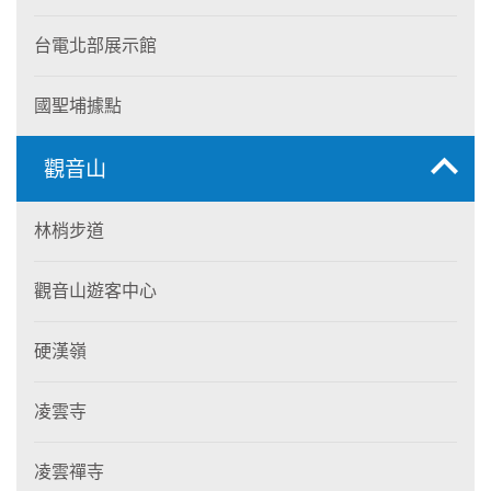
台電北部展示館
國聖埔據點
觀音山
林梢步道
觀音山遊客中心
硬漢嶺
凌雲寺
凌雲禪寺