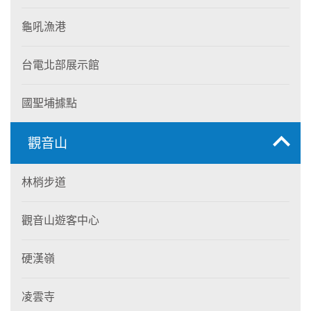
龜吼漁港
台電北部展示館
國聖埔據點
觀音山
林梢步道
觀音山遊客中心
硬漢嶺
凌雲寺