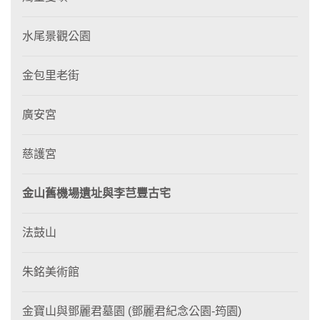
水尾景觀公園
金包里老街
廣安宮
慈護宮
金山舊機場遺址與李芑豐古宅
法鼓山
朱銘美術館
金寶山與鄧麗君墓園 (鄧麗君紀念公園-筠園)