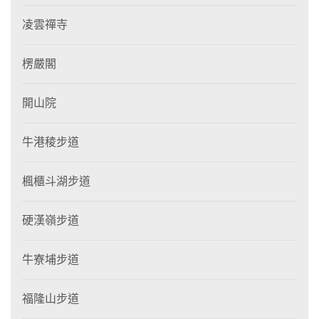
凌雲禪寺
楞嚴閣
開山院
牛港稜步道
楓櫃斗湖步道
硬漢嶺步道
牛寮埔步道
福隆山步道