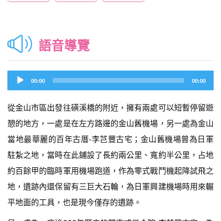
語音導覽
Audio
00:00
00:00
Player
從金山市區出發往磺溪橋的附近，擁有兩處可以短暫停留遊
憩的地方，一處是在左方路邊的金山舊機場，另一處為金山
當地最華麗的百年古厝-李芑豐古宅；金山舊機場曾為日軍
駐紮之地，當時在此鋪設了長約兩公里、寬約半公里，占地
約百餘甲的臨時軍用機場跑道，作為零式戰鬥機起降試飛之
地，遺跡內還保留有三巨大石輪，為日軍興建機場時用來輾
平地面的工具，也是現今僅存的遺跡。