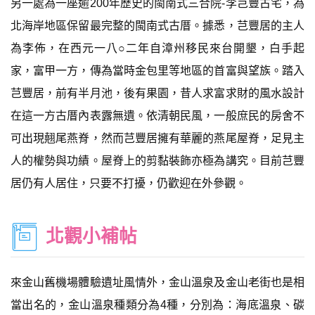
另一處為一座逾200年歷史的閩南式三合院-李芑豐古宅，為
北海岸地區保留最完整的閩南式古厝。據悉，芑豐居的主人
為李佈，在西元一八○二年自漳州移民來台開墾，白手起
家，富甲一方，傳為當時金包里等地區的首富與望族。踏入
芑豐居，前有半月池，後有果園，昔人求富求財的風水設計
在這一方古厝內表露無遺。依清朝民風，一般庶民的房舍不
可出現翹尾燕脊，然而芑豐居擁有華麗的燕尾屋脊，足見主
人的權勢與功績。屋脊上的剪黏裝飾亦極為講究。目前芑豐
居仍有人居住，只要不打擾，仍歡迎在外參觀。
北觀小補帖
來金山舊機場體驗遺址風情外，金山溫泉及金山老街也是相
當出名的，金山溫泉種類分為4種，分別為：海底溫泉、碳