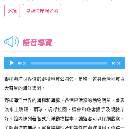
必玩
皇冠海岸觀光圈
語音導覽
Audio
00:00
00:00
Player
野柳海洋世界位於野柳地質公園旁，是唯一置身台灣地質百
大奇景的海洋樂園。
野柳海洋世界的海獅和海豚，各個是活潑的動物明星，會表
演水上跳躍、頂球、玩呼拉圈，還會和遊客握手及親臉示
好。館內陳列著各式海洋動物標本，讓遊客可以仔細觀察、
了解海洋的神秘。富含娛樂性及知識性的海洋世界，值得一