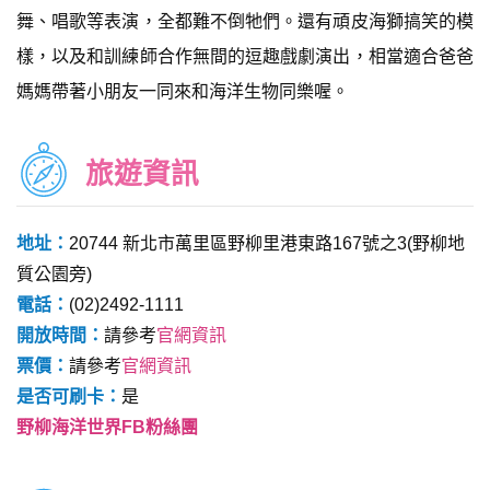
舞、唱歌等表演，全都難不倒牠們。還有頑皮海獅搞笑的模
樣，以及和訓練師合作無間的逗趣戲劇演出，相當適合爸爸
媽媽帶著小朋友一同來和海洋生物同樂喔。
旅遊資訊
地址：
20744 新北市萬里區野柳里港東路167號之3(野柳地
質公園旁)
電話：
(02)2492-1111
開放時間：
請參考
官網資訊
票價：
請參考
官網資訊
是否可刷卡：
是
野柳海洋世界FB粉絲團