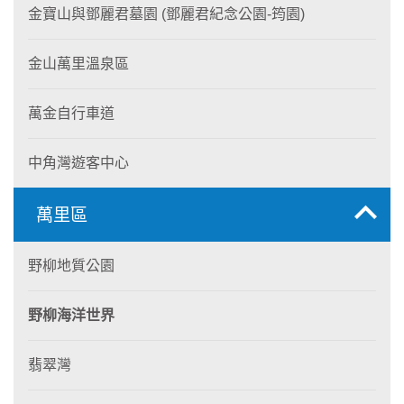
金寶山與鄧麗君墓園 (鄧麗君紀念公園-筠園)
金山萬里溫泉區
萬金自行車道
中角灣遊客中心
萬里區
野柳地質公園
野柳海洋世界
翡翠灣