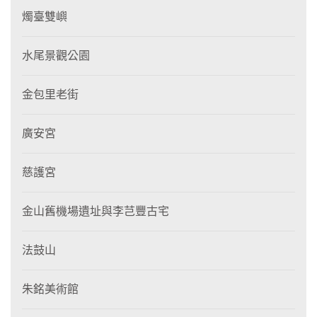
燭臺雙嶼
水尾景觀公園
金包里老街
廣安宮
慈護宮
金山舊機場遺址與李芑豐古宅
法鼓山
朱銘美術館