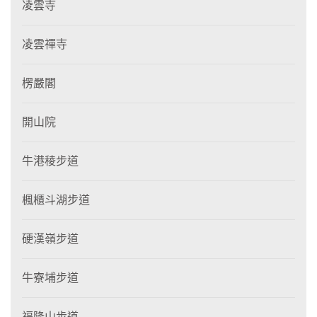
凌雲寺
凌雲禪寺
楞嚴閣
開山院
牛港稜步道
楓櫃斗湖步道
硬漢嶺步道
牛寮埔步道
福隆山步道