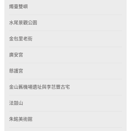
燭臺雙嶼
水尾景觀公園
金包里老街
廣安宮
慈護宮
金山舊機場遺址與李芑豐古宅
法鼓山
朱銘美術館