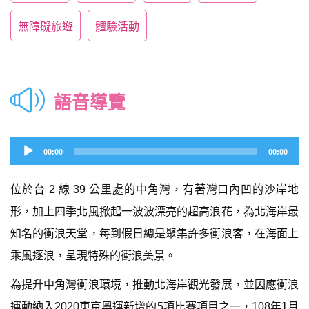
無障礙旅遊
體驗活動
語音導覽
Audio
00:00
00:00
Player
位於台 2 線 39 公里處的中角灣，有著灣口內凹的沙岸地
形，加上四季北風掀起一波波漂亮的超高浪花，為北海岸最
知名的衝浪天堂，每到假日總是聚集許多衝浪客，在海面上
乘風逐浪，呈現特殊的衝浪美景。
為提升中角灣衝浪環境，推動北海岸觀光發展，並因應衝浪
運動納入2020東京奧運新增的5項比賽項目之一，108年1月