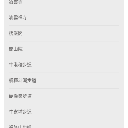
凌雲寺
凌雲禪寺
楞嚴閣
開山院
牛港稜步道
楓櫃斗湖步道
硬漢嶺步道
牛寮埔步道
福隆山步道