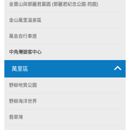
金寶山與鄧麗君墓園 (鄧麗君紀念公園-筠園)
金山萬里溫泉區
萬金自行車道
中角灣遊客中心
萬里區
野柳地質公園
野柳海洋世界
翡翠灣