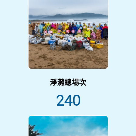
淨灘總場次
240