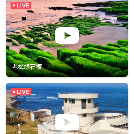
老梅綠石槽