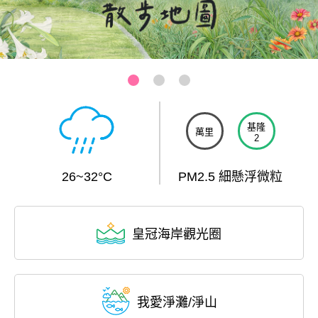
基隆-和平島公園
:::
基隆
萬里
2
26~32°C
PM2.5 細懸浮微粒
皇冠海岸觀光圈
我愛淨灘/淨山