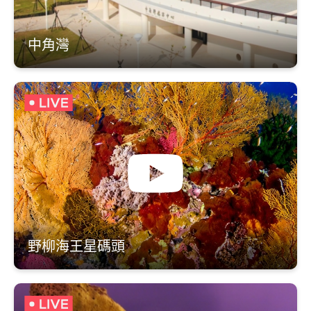
中角灣
野柳海王星碼頭