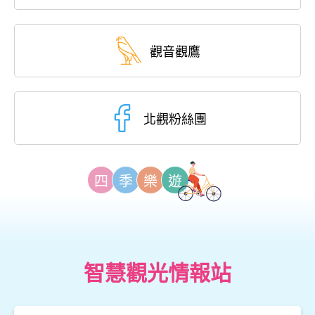
觀音觀鷹
北觀粉絲團
四
季
樂
遊
智慧觀光情報站