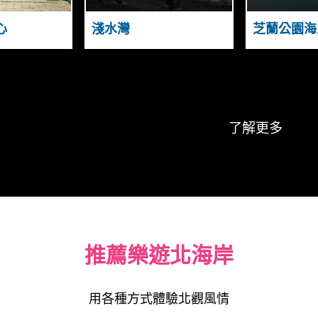
N
A
N
N
A
心
淺水灣
芝蘭公園海
D
H
S
G
N
U
A
I
N
Y
了解更多
推薦樂遊北海岸
用各種方式體驗北觀風情