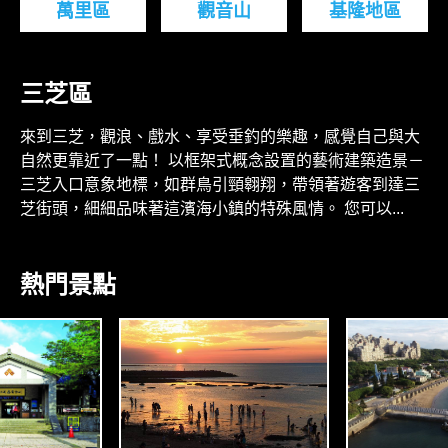
萬里區
觀音山
基隆地區
三芝區
來到三芝，觀浪、戲水、享受垂釣的樂趣，感覺自己與大
自然更靠近了一點！ 以框架式概念設置的藝術建築造景－
三芝入口意象地標，如群鳥引頸翱翔，帶領著遊客到達三
芝街頭，細細品味著這濱海小鎮的特殊風情。 您可以...
熱門景點
R
O
T
H
N
C
O
A
A
S
S
T