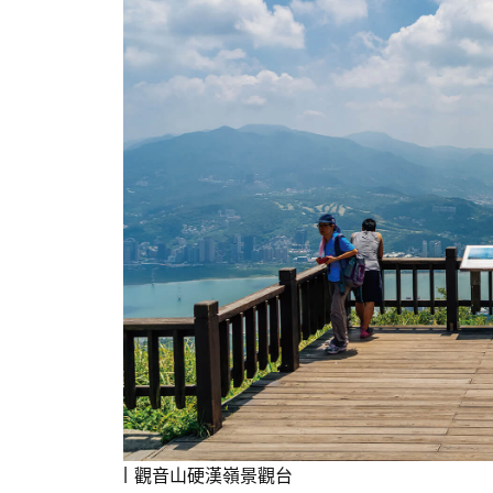
觀音山硬漢嶺景觀台