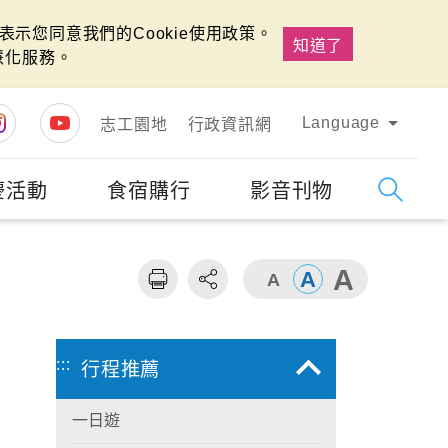
示您同意我們的Cookie使用政策。
知道了
慧化服務。
Language
志工園地
行政資訊網
慶活動
食宿購行
影音刊物
字級
大
:::
行程推薦
一日遊