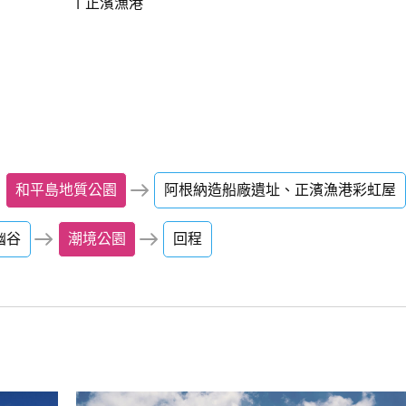
正濱漁港
和平島地質公園
阿根納造船廠遺址、正濱漁港彩虹屋
幽谷
潮境公園
回程