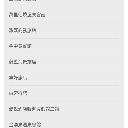
萬里仙境溫泉會館
馥嘉商務旅館
金中泰賓館
蔚藍海景旅店
集好旅店
白宮行館
薆悅酒店野柳渡假館二館
金湧泉溫泉會館