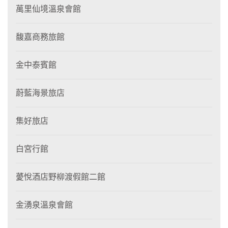
萬里仙境溫泉會館
馥嘉商務旅館
金中泰賓館
蔚藍海景旅店
集好旅店
白宮行館
薆悅酒店野柳渡假館二館
金湧泉溫泉會館