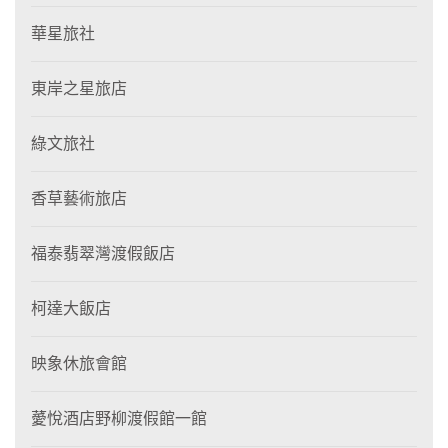
華星旅社
東岸之星旅店
綠文旅社
香草藝術旅店
福泰翡翠灣渡假飯店
柯達大飯店
映象休旅會館
薆悅酒店野柳渡假館一館