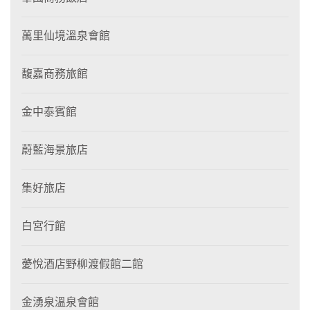
萬里仙境溫泉會館
馥嘉商務旅館
金中泰賓館
蔚藍海景旅店
集好旅店
白宮行館
薆悅酒店野柳渡假館二館
金湧泉溫泉會館